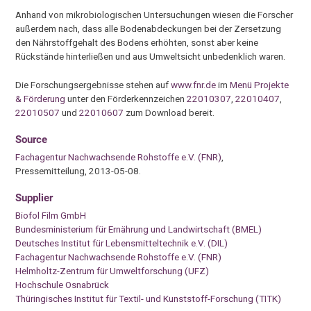
Anhand von mikrobiologischen Untersuchungen wiesen die Forscher
außerdem nach, dass alle Bodenabdeckungen bei der Zersetzung
den Nährstoffgehalt des Bodens erhöhten, sonst aber keine
Rückstände hinterließen und aus Umweltsicht unbedenklich waren.
Die Forschungsergebnisse stehen auf
www.fnr.de
im
Menü Projekte
& Förderung
unter den Förderkennzeichen
22010307
,
22010407
,
22010507
und
22010607
zum Download bereit.
Source
Fachagentur Nachwachsende Rohstoffe e.V. (FNR)
,
Pressemitteilung, 2013-05-08.
Supplier
Biofol Film GmbH
Bundesministerium für Ernährung und Landwirtschaft (BMEL)
Deutsches Institut für Lebensmitteltechnik e.V. (DIL)
Fachagentur Nachwachsende Rohstoffe e.V. (FNR)
Helmholtz-Zentrum für Umweltforschung (UFZ)
Hochschule Osnabrück
Thüringisches Institut für Textil- und Kunststoff-Forschung (TITK)