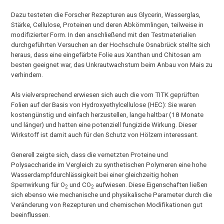
Dazu testeten die Forscher Rezepturen aus Glycerin, Wasserglas,
Stärke, Cellulose, Proteinen und deren Abkömmlingen, teilweise in
modifizierter Form. In den anschließend mit den Testmaterialien
durchgeführten Versuchen an der Hochschule Osnabrück stellte sich
heraus, dass eine eingefärbte Folie aus Xanthan und Chitosan am
besten geeignet war, das Unkrautwachstum beim Anbau von Mais zu
verhindern.
Als vielversprechend erwiesen sich auch die vom TITK geprüften
Folien auf der Basis von Hydroxyethylcellulose (HEC): Sie waren
kostengünstig und einfach herzustellen, lange haltbar (18 Monate
und länger) und hatten eine potenziell fungizide Wirkung. Dieser
Wirkstoff ist damit auch für den Schutz von Hölzern interessant.
Generell zeigte sich, dass die vernetzten Proteine und
Polysaccharide im Vergleich zu synthetischen Polymeren eine hohe
Wasserdampfdurchlässigkeit bei einer gleichzeitig hohen
Sperrwirkung für O
und CO
aufwiesen. Diese Eigenschaften ließen
2
2
sich ebenso wie mechanische und physikalische Parameter durch die
Veränderung von Rezepturen und chemischen Modifikationen gut
beeinflussen.