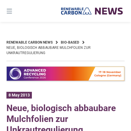
Skip
to
content
RENEWABLE CARBON NEWS
BIO-BASED
NEUE, BIOLOGISCH ABBAUBARE MULCHFOLIEN ZUR
UNKRAUTREGULIERUNG
8 May 2013
Neue, biologisch abbaubare
Mulchfolien zur
Unkrautregulierung