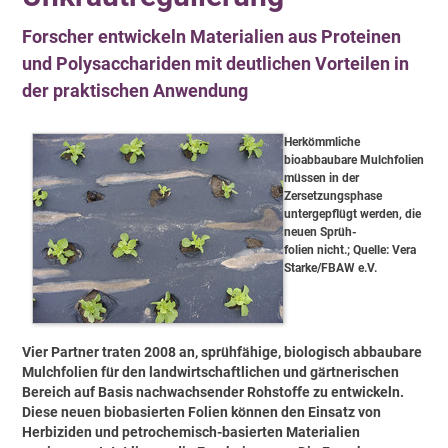
Forscher entwickeln Materialien aus Proteinen
und Polysacchariden mit deutlichen Vorteilen in
der praktischen Anwendung
Herkömmliche
bioabbaubare Mulchfolien
müssen in der
Zersetzungsphase
untergepflügt werden, die
neuen Sprüh-
folien nicht.; Quelle: Vera
Starke/FBAW e.V.
Vier Partner traten 2008 an, sprühfähige, biologisch abbaubare
Mulchfolien für den landwirtschaftlichen und gärtnerischen
Bereich auf Basis nachwachsender Rohstoffe zu entwickeln.
Diese neuen biobasierten Folien können den Einsatz von
Herbiziden und petrochemisch-basierten Materialien