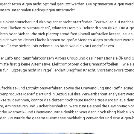
ausgerichteten Algen nicht optimal genutzt werden. Die optimierten Algen we
nters unter realen Bedingungen untersucht.
us ökonomischer und ökologischer Sicht stattfinden. “Wir wollen auf nachha
iche Flächen zu verbrauchen”, erläutert Dominik Behrendt vom IBG-2. Die Alg
n oder Sieben -die sich platzsparend fast überall aufstellen lassen, sei es 
rgleichsweise kleiner Fläche können so große Mengen Algen produziert werde
 pro Fläche sieben- bis zehnmal so hoch wie die von Landpflanzen.
der Luft- und Raumfahrtkonzern Airbus Group und das internationale Öl- und
mittelfristig keine Alternative. Elektromotoren oder Brennstoffzellen – wie si
ür Flugzeuge nicht in Frage”, erklärt Siegfried Knecht, Vorstandsvorsitzend
ufschluss- und Extraktionsverfahren sowie die Umwandlung und Raffinierung
benprodukte identifiziert und in Bezug auf ihre Verwertbarkeit analysiert we
ukte zu gewinnen, könnte das derzeit noch teure nachhaltige Kerosin aus dem
te, Aminosäuren und Zucker beinhalten, wäre zum Beispiel die Gewinnung vo
die Kosmetik- und Chemieindustrie denkbar. Was dann noch übrig bliebe, kö
rden. So würde die gesamte Biomasse nachhaltig verwendet und eine Algen-b