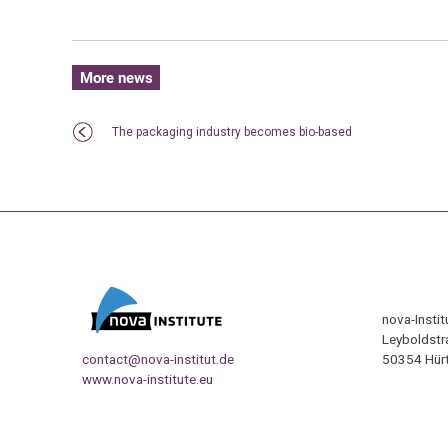
More news
The packaging industry becomes bio-based
nova-Insti
Leyboldstr
contact@nova-institut.de
50354 Hürt
www.nova-institute.eu