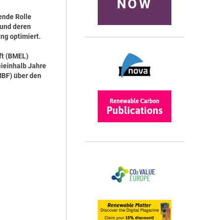
NOW
tende Rolle
 und deren
ng optimiert.
ft (BMEL)
eieinhalb Jahre
MBF) über den