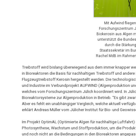
Mit Aufwind fliege
Forschungszentrum Jü
Biokerosin aus Algen m
unterstützt die Bundes
durch die Stärkun
Staatssekretär im B
Rachel MdB im Rahmen 
Treibstoff wird bislang überwiegend aus dem immer knapper werd
in Bioreaktoren die Basis für nachhaltigen Treibstoff und andere 
Flugzeugtreibstoff Kerosin hergestellt werden. Die technologis
und Industrie im Verbundprojekt AUFWIND (Algenproduktion und 
welches vom Forschungszentrum Jülich koordiniert wird. In Jüli
Bioreaktorsysteme zur Algenproduktion in Betrieb. “Es gibt zwar
Aber es fehlt ein unabhängiger Vergleich, welche aktuell verfü
erklärt Andreas Müller vom Jülicher Institut für Bio- und Geowis
Im Projekt OptimAL (Optimierte Algen für nachhaltige Luftfahrt)
Photosynthese, Wachstum und Stoffproduktion, um die Produkt
und noch nicht an die Bedingungen in den Bioreaktoren angepas