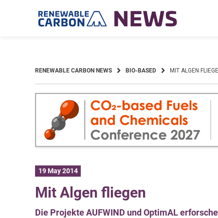
Skip
to
content
RENEWABLE CARBON NEWS
BIO-BASED
MIT ALGEN FLIEG
19 May 2014
Mit Algen fliegen
Die Projekte AUFWIND und OptimAL erforsch