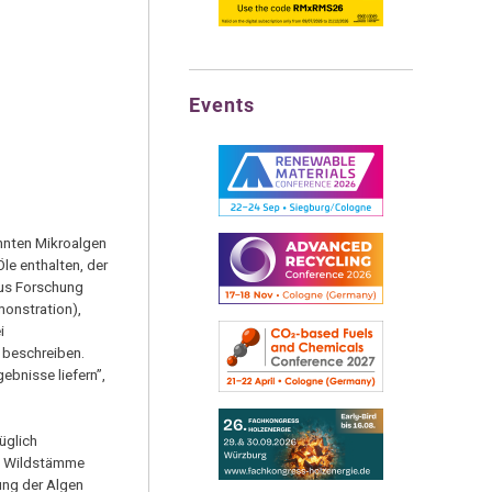
Events
önnten Mikroalgen
Öle enthalten, der
aus Forschung
monstration),
i
n beschreiben.
bnisse liefern”,
üglich
si Wildstämme
ung der Algen