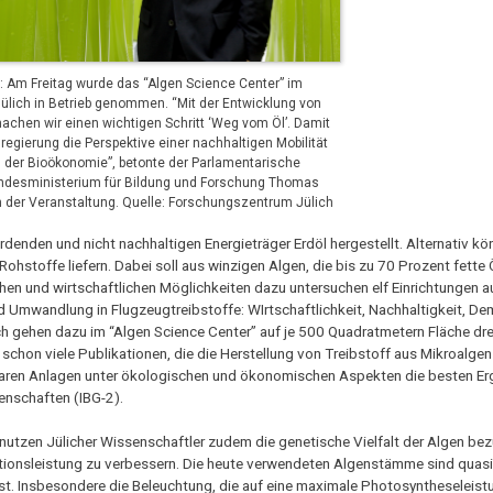
n: Am Freitag wurde das “Algen Science Center” im
lich in Betrieb genommen. “Mit der Entwicklung von
achen wir einen wichtigen Schritt ‘Weg vom Öl’. Damit
regierung die Perspektive einer nachhaltigen Mobilität
g der Bioökonomie”, betonte der Parlamentarische
undesministerium für Bildung und Forschung Thomas
der Veranstaltung. Quelle: Forschungszentrum Jülich
enden und nicht nachhaltigen Energieträger Erdöl hergestellt. Alternativ k
Rohstoffe liefern. Dabei soll aus winzigen Algen, die bis zu 70 Prozent fette 
chen und wirtschaftlichen Möglichkeiten dazu untersuchen elf Einrichtungen 
Umwandlung in Flugzeugtreibstoffe: WIrtschaftlichkeit, Nachhaltigkeit, De
ch gehen dazu im “Algen Science Center” auf je 500 Quadratmetern Fläche dre
 schon viele Publikationen, die die Herstellung von Treibstoff aus Mikroalge
gbaren Anlagen unter ökologischen und ökonomischen Aspekten die besten Erge
senschaften (IBG-2).
 nutzen Jülicher Wissenschaftler zudem die genetische Vielfalt der Algen bez
ionsleistung zu verbessern. Die heute verwendeten Algenstämme sind qua
st. Insbesondere die Beleuchtung, die auf eine maximale Photosyntheseleist