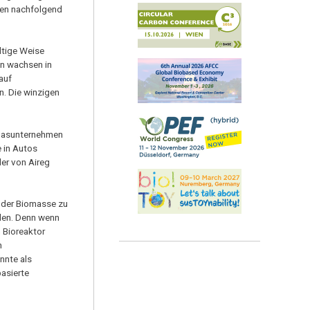
rden nachfolgend
ltige Weise
en wachsen in
auf
n. Die winzigen
 Gasunternehmen
e in Autos
er von Aireg
 der Biomasse zu
rden. Denn wenn
 Bioreaktor
n
nnte als
asierte