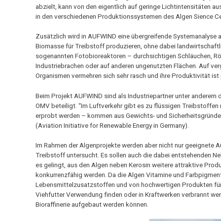
abzielt, kann von den eigentlich auf geringe Lichtintensitäten 
in den verschiedenen Produktionssystemen des Algen Sience Ce
Zusätzlich wird in AUFWIND eine übergreifende Systemanalyse a
Biomasse für Treibstoff produzieren, ohne dabei landwirtschaftl
sogenannten Fotobioreaktoren – durchsichtigen Schläuchen, Röhre
Industriebrachen oder auf anderen ungenutzten Flächen. Auf ve
Organismen vermehren sich sehr rasch und ihre Produktivität ist
Beim Projekt AUFWIND sind als Industriepartner unter anderem 
OMV beteiligt. “Im Luftverkehr gibt es zu flüssigen Treibstoffen 
erprobt werden – kommen aus Gewichts- und Sicherheitsgründen f
(Aviation Initiative for Renewable Energy in Germany).
Im Rahmen der Algenprojekte werden aber nicht nur geeignete A
Treibstoff untersucht. Es sollen auch die dabei entstehenden Ne
es gelingt, aus den Algen neben Kerosin weitere attraktive Prod
konkurrenzfähig werden. Da die Algen Vitamine und Farbpigmen
Lebensmittelzusatzstoffen und von hochwertigen Produkten für 
Viehfutter Verwendung finden oder in Kraftwerken verbrannt we
Bioraffinerie aufgebaut werden können.