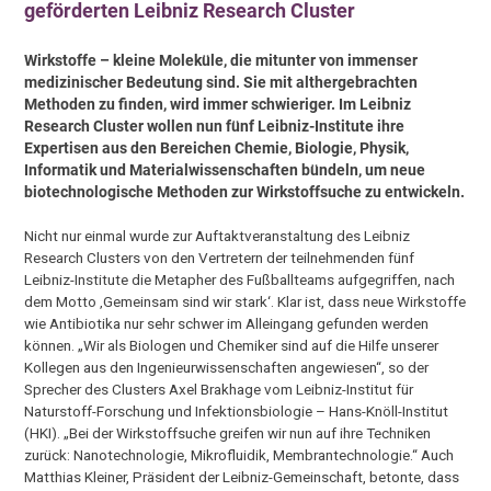
geförderten Leibniz Research Cluster
Wirkstoffe – kleine Moleküle, die mitunter von immenser
medizinischer Bedeutung sind. Sie mit althergebrachten
Methoden zu finden, wird immer schwieriger. Im Leibniz
Research Cluster wollen nun fünf Leibniz-Institute ihre
Expertisen aus den Bereichen Chemie, Biologie, Physik,
Informatik und Materialwissenschaften bündeln, um neue
biotechnologische Methoden zur Wirkstoffsuche zu entwickeln.
Nicht nur einmal wurde zur Auftaktveranstaltung des Leibniz
Research Clusters von den Vertretern der teilnehmenden fünf
Leibniz-Institute die Metapher des Fußballteams aufgegriffen, nach
dem Motto ‚Gemeinsam sind wir stark‘. Klar ist, dass neue Wirkstoffe
wie Antibiotika nur sehr schwer im Alleingang gefunden werden
können. „Wir als Biologen und Chemiker sind auf die Hilfe unserer
Kollegen aus den Ingenieurwissenschaften angewiesen“, so der
Sprecher des Clusters Axel Brakhage vom Leibniz-Institut für
Naturstoff-Forschung und Infektionsbiologie – Hans-Knöll-Institut
(HKI). „Bei der Wirkstoffsuche greifen wir nun auf ihre Techniken
zurück: Nanotechnologie, Mikrofluidik, Membrantechnologie.“ Auch
Matthias Kleiner, Präsident der Leibniz-Gemeinschaft, betonte, dass