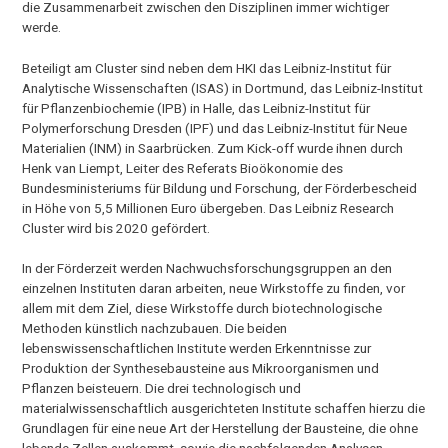
die Zusammenarbeit zwischen den Disziplinen immer wichtiger
werde.
Beteiligt am Cluster sind neben dem HKI das Leibniz-Institut für
Analytische Wissenschaften (ISAS) in Dortmund, das Leibniz-Institut
für Pflanzenbiochemie (IPB) in Halle, das Leibniz-Institut für
Polymerforschung Dresden (IPF) und das Leibniz-Institut für Neue
Materialien (INM) in Saarbrücken. Zum Kick-off wurde ihnen durch
Henk van Liempt, Leiter des Referats Bioökonomie des
Bundesministeriums für Bildung und Forschung, der Förderbescheid
in Höhe von 5,5 Millionen Euro übergeben. Das Leibniz Research
Cluster wird bis 2020 gefördert.
In der Förderzeit werden Nachwuchsforschungsgruppen an den
einzelnen Instituten daran arbeiten, neue Wirkstoffe zu finden, vor
allem mit dem Ziel, diese Wirkstoffe durch biotechnologische
Methoden künstlich nachzubauen. Die beiden
lebenswissenschaftlichen Institute werden Erkenntnisse zur
Produktion der Synthesebausteine aus Mikroorganismen und
Pflanzen beisteuern. Die drei technologisch und
materialwissenschaftlich ausgerichteten Institute schaffen hierzu die
Grundlagen für eine neue Art der Herstellung der Bausteine, die ohne
lebende Zellen auskommt, sowie die nachfolgenden Analysen.