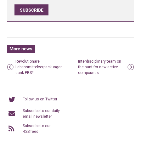
SUBSCRIBE
More news
Revolutionäre
Interdisciplinary team on
Lebensmittelverpackungen
the hunt for new active
dank PBS?
compounds
Follow us on Twitter
Subscribe to our daily
email newsletter
Subscribe to our
RSS feed