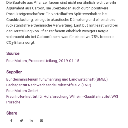
Die Bauteile aus Pflanzenfasern sind nicht nur ähnlich leicht wie ihr
Äquivalent aus Carbon, sie überzeugen auch durch positivere
Produkteigenschaften: Ein vorteilhaftes Splitterverhalten bei
Crashbelastung, eine gute akustische Dämpfung und eine nahezu
rückstandsfreie thermische Verwertung. Last but not least wird bei
der Herstellung von Pflanzenfasern erheblich weniger Energie
verbraucht als bei Carbonfasern, was für eine etwa 75% bessere
CO
-Bilanz sorgt.
2
Source
Four Motors, Pressemitteilung, 2019-01-15.
Supplier
Bundesministerium für Ernährung und Landwirtschaft (BMEL)
Fachagentur Nachwachsende Rohstoffe e.V. (FNR)
Four Motors GmbH
Fraunhofer-Institut für Holzforschung Wilhelm-Klauditz-Institut WKI
Porsche
Share