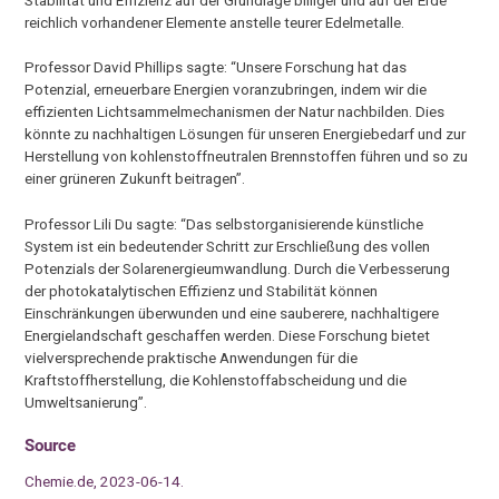
Stabilität und Effizienz auf der Grundlage billiger und auf der Erde
reichlich vorhandener Elemente anstelle teurer Edelmetalle.
Professor David Phillips sagte: “Unsere Forschung hat das
Potenzial, erneuerbare Energien voranzubringen, indem wir die
effizienten Lichtsammelmechanismen der Natur nachbilden. Dies
könnte zu nachhaltigen Lösungen für unseren Energiebedarf und zur
Herstellung von kohlenstoffneutralen Brennstoffen führen und so zu
einer grüneren Zukunft beitragen”.
Professor Lili Du sagte: “Das selbstorganisierende künstliche
System ist ein bedeutender Schritt zur Erschließung des vollen
Potenzials der Solarenergieumwandlung. Durch die Verbesserung
der photokatalytischen Effizienz und Stabilität können
Einschränkungen überwunden und eine sauberere, nachhaltigere
Energielandschaft geschaffen werden. Diese Forschung bietet
vielversprechende praktische Anwendungen für die
Kraftstoffherstellung, die Kohlenstoffabscheidung und die
Umweltsanierung”.
Source
Chemie.de, 2023-06-14.