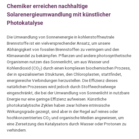
Chemiker erreichen nachhaltige
Solarenergieumwandlung mit künstlicher
Photokatalyse
Die Umwandlung von Sonnenenergie in kohlenstoffneutrale
Brennstoffe ist ein vielversprechender Ansatz, um unsere
Abhängigkeit von fossilen Brennstoffen zu verringern und den
Klimawandel zu bekämpfen. Pflanzen und andere photosynthetische
Organismen nutzen das Sonnenlicht, um aus Wasser und
Kohlendioxid (CO
) durch einen komplexen biochemischen Prozess,
2
der in spezialisierten Strukturen, den Chloroplasten, stattfindet,
energiereiche Verbindungen herzustellen. Die Effizienz dieses
natürlichen Prozesses wird jedoch durch Stoffwechselwege
eingeschränkt, die bei der Umwandlung von Sonnenlicht in nutzbare
Energie nur eine geringe Effizienz aufweisen. Künstliche
photokatalytische Zyklen haben zwar höhere intrinsische
Wirkungsgrade gezeigt, sind aber in der Regel auf reines oder
hochkonzentriertes CO
und organische Medien angewiesen, um
2
eine Zersetzung des Katalysators durch Wasser oder Protonen zu
verhindern.