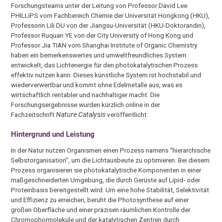
Forschungsteams unter der Leitung von Professor David Lee
PHILLIPS vom Fachbereich Chemie der Universität Hongkong (HKU),
Professorin Lili DU von der Jiangsu-Universität (HKU-Doktorandin),
Professor Ruquan YE von der City University of Hong Kong und
Professor Jia TIAN vom Shanghai Institute of Organic Chemistry
haben ein bemerkenswertes und umweltfreundliches System
entwickelt, das Lichtenergie für den photokatalytischen Prozess
effektiv nutzen kann. Dieses künstliche System ist hochstabil und
wiederverwertbar und kommt ohne Edelmetalle aus, was es
wirtschaftlich rentabler und nachhaltiger macht. Die
Forschungsergebnisse wurden kürzlich online in der
Fachzeitschrift
Nature Catalysis
veröffentlicht.
Hintergrund und Leistung
In der Natur nutzen Organismen einen Prozess namens “hierarchische
Selbstorganisation”, um die Lichtausbeute zu optimieren. Bei diesem
Prozess organisieren sie photokatalytische Komponenten in einer
maßgeschneiderten Umgebung, die durch Gerüste auf Lipid- oder
Proteinbasis bereitgestellt wird. Um eine hohe Stabilität, Selektivität
und Effizienz zu erreichen, beruht die Photosynthese auf einer
großen Oberfläche und einer präzisen räumlichen Kontrolle der
Chromophormoleküle und der katalytischen Zentren durch