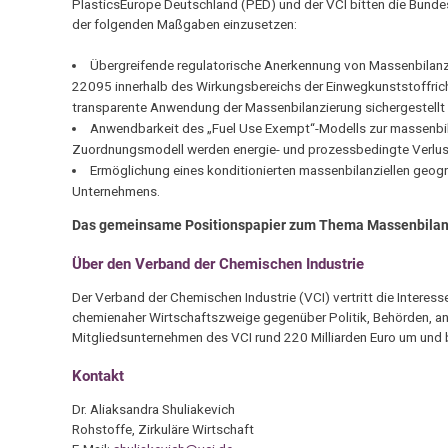
PlasticsEurope Deutschland (PED) und der VCI bitten die Bundes
der folgenden Maßgaben einzusetzen:
Übergreifende regulatorische Anerkennung von Massenbilan
22095 innerhalb des Wirkungsbereichs der Einwegkunststoffrich
transparente Anwendung der Massenbilanzierung sichergestell
Anwendbarkeit des „Fuel Use Exempt“-Modells zur massenbil
Zuordnungsmodell werden energie- und prozessbedingte Verlust
Ermöglichung eines konditionierten massenbilanziellen geog
Unternehmens.
Das gemeinsame Positionspapier zum Thema Massenbilanz
Über den Verband der Chemischen Industrie
Der Verband der Chemischen Industrie (VCI) vertritt die Intere
chemienaher Wirtschaftszweige gegenüber Politik, Behörden, an
Mitgliedsunternehmen des VCI rund 220 Milliarden Euro um und b
Kontakt
Dr. Aliaksandra Shuliakevich
Rohstoffe, Zirkuläre Wirtschaft