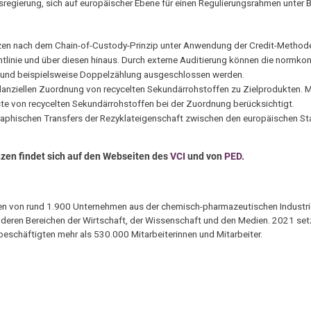
regierung, sich auf europäischer Ebene für einen Regulierungsrahmen unter 
zen nach dem Chain-of-Custody-Prinzip unter Anwendung der Credit-Metho
tlinie und über diesen hinaus. Durch externe Auditierung können die normko
t und beispielsweise Doppelzählung ausgeschlossen werden.
anziellen Zuordnung von recycelten Sekundärrohstoffen zu Zielprodukten. 
e von recycelten Sekundärrohstoffen bei der Zuordnung berücksichtigt.
raphischen Transfers der Rezyklateigenschaft zwischen den europäischen St
en findet sich auf den Webseiten des
VCI
und von
PED.
ssen von rund 1.900 Unternehmen aus der chemisch-pharmazeutischen Industr
deren Bereichen der Wirtschaft, der Wissenschaft und den Medien. 2021 set
eschäftigten mehr als 530.000 Mitarbeiterinnen und Mitarbeiter.