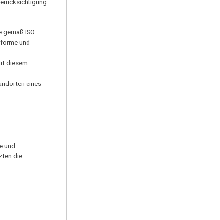
Berücksichtigung
de gemäß ISO
nforme und
Mit diesem
andorten eines
ie und
zten die