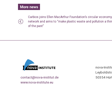
More news
Carbios joins Ellen MacArthur Foundation’s circular economy
network and aims to “make plastic waste and pollution a thi
of the past”
nova-Insti
Leyboldstr
contact@nova-institut.de
50354 Hürt
www.nova-institute.eu