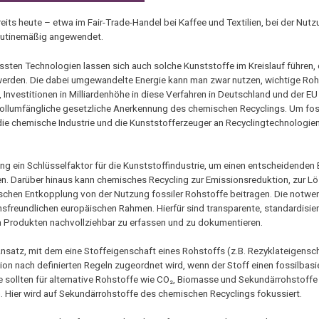
its heute – etwa im Fair-Trade-Handel bei Kaffee und Textilien, bei der Nut
outinemäßig angewendet.
en Technologien lassen sich auch solche Kunststoffe im Kreislauf führen, d
werden. Die dabei umgewandelte Energie kann man zwar nutzen, wichtige Ro
Investitionen in Milliardenhöhe in diese Verfahren in Deutschland und der EU
 vollumfängliche gesetzliche Anerkennung des chemischen Recyclings. Um fos
en die chemische Industrie und die Kunststofferzeuger an Recyclingtechnologi
 ein Schlüsselfaktor für die Kunststoffindustrie, um einen entscheidenden B
isten. Darüber hinaus kann chemisches Recycling zur Emissionsreduktion, zur 
ischen Entkopplung von der Nutzung fossiler Rohstoffe beitragen. Die notwe
nsfreundlichen europäischen Rahmen. Hierfür sind transparente, standardisie
in Produkten nachvollziehbar zu erfassen und zu dokumentieren.
nsatz, mit dem eine Stoffeigenschaft eines Rohstoffs (z.B. Rezyklateigensch
on nach definierten Regeln zugeordnet wird, wenn der Stoff einen fossilbasi
e sollten für alternative Rohstoffe wie CO₂, Biomasse und Sekundärrohstoff
Hier wird auf Sekundärrohstoffe des chemischen Recyclings fokussiert.