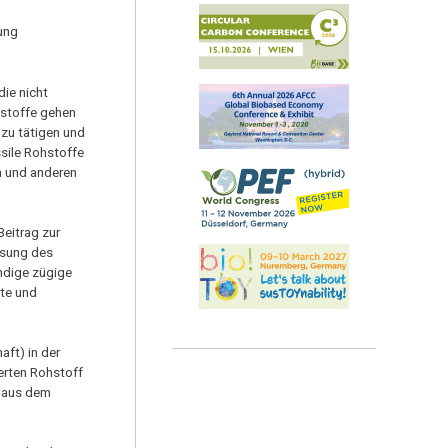
zung
ie nicht
hstoffe gehen
 zu tätigen und
sile Rohstoffe
en und anderen
eitrag zur
Lösung des
ndige zügige
rte und
aft) in der
erten Rohstoff
e aus dem