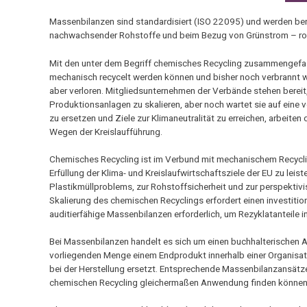
Massenbilanzen sind standardisiert (ISO 22095) und werden bere
nachwachsender Rohstoffe und beim Bezug von Grünstrom – r
Mit den unter dem Begriff chemisches Recycling zusammengefasst
mechanisch recycelt werden können und bisher noch verbrannt 
aber verloren. Mitgliedsunternehmen der Verbände stehen bereit, 
Produktionsanlagen zu skalieren, aber noch wartet sie auf eine
zu ersetzen und Ziele zur Klimaneutralität zu erreichen, arbeit
Wegen der Kreislaufführung.
Chemisches Recycling ist im Verbund mit mechanischem Recycling
Erfüllung der Klima- und Kreislaufwirtschaftsziele der EU zu le
Plastikmüllproblems, zur Rohstoffsicherheit und zur perspektiv
Skalierung des chemischen Recyclings erfordert einen investitio
auditierfähige Massenbilanzen erforderlich, um Rezyklatanteile 
Bei Massenbilanzen handelt es sich um einen buchhalterischen A
vorliegenden Menge einem Endprodukt innerhalb einer Organisati
bei der Herstellung ersetzt. Entsprechende Massenbilanzansätz
chemischen Recycling gleichermaßen Anwendung finden können. 