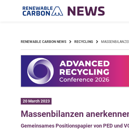
Skip
to
content
RENEWABLE CARBON NEWS
RECYCLING
MASSENBILANZEN
20 March 2023
Massenbilanzen anerkennen,
Gemeinsames Positionspapier von PED und V