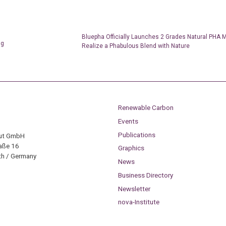
Bluepha Officially Launches 2 Grades Natural PHA M
ng
Realize a Phabulous Blend with Nature
Renewable Carbon
Events
Publications
tut GmbH
aße 16
Graphics
h / Germany
News
Business Directory
Newsletter
nova-Institute