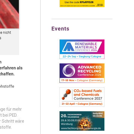
Events
e nicht
s
n
erfahren als
chaffen.
ohstoffe
age für mehr
t bei PED.
r Schritt wäre
stoffe.