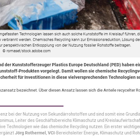
efassten Technologien lassen sich auch solche Kunststoffe im Kreislauf führen, di
 verbrannt werden. Chemisches Recycling kann zur Emissionsreduktion, Lösung de
ur perspektivischen Entkopplung von der Nutzung fossiler Rohstoffe beitragen.
© romaset/stock.adobe.com
nd der Kunststofferzeuger Plastics Europe Deutschland (PED) haben ei
unststoff-Produkten vorgelegt. Damit wollen sie chemische Recyclingv
herheit für Investitionen in diese vielversprechenden Technologien s
nsatz bezeichnet. Über diesen Ansatz lassen sich die Anteile recycelter R
ienz bei der Nutzung von Sekundärrohstoffen und sind somit eine Grundl
onimus, Leiter des Geschäftsbereichs Klimaschutz und Kreislaufwirtschaf
ive Technologien wie das chemische Recycling nutzen. Ein erster wichtige
 ergänzt
Jörg Rothermel, VCI
-Bereichsleiter Energie, Klimaschutz und Roh