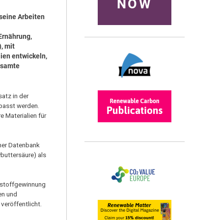
NOW
 seine Arbeiten
Ernährung,
, mit
ien entwickeln,
gesamte
atz in der
passt werden.
e Materialien für
iner Datenbank
buttersäure) als
ellstoffgewinnung
en und
eröffentlicht.