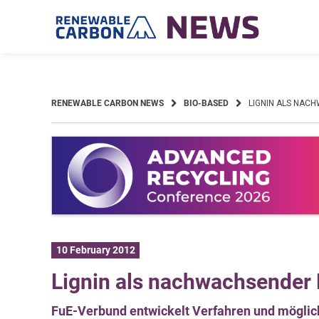
Skip
to
content
RENEWABLE CARBON NEWS
BIO-BASED
LIGNIN ALS NAC
10 February 2012
Lignin als nachwachsender R
FuE-Verbund entwickelt Verfahren und möglic