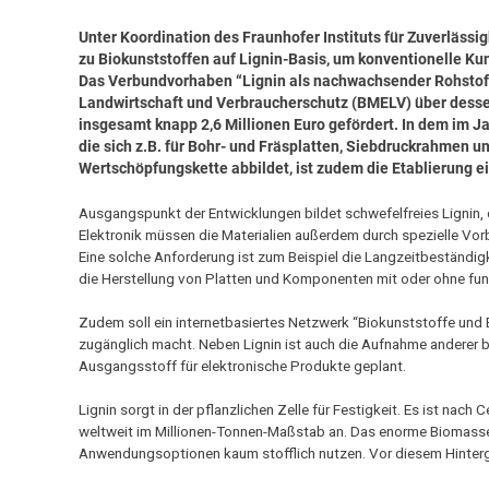
Unter Koordination des Fraunhofer Instituts für Zuverlässi
zu Biokunststoffen auf Lignin-Basis, um konventionelle Kuns
Das Verbundvorhaben “Lignin als nachwachsender Rohstoff
Landwirtschaft und Verbraucherschutz (BMELV) über dessen
insgesamt knapp 2,6 Millionen Euro gefördert. In dem im Ja
die sich z.B. für Bohr- und Fräsplatten, Siebdruckrahmen u
Wertschöpfungskette abbildet, ist zudem die Etablierung e
Ausgangspunkt der Entwicklungen bildet schwefelfreies Lignin, d
Elektronik müssen die Materialien außerdem durch spezielle V
Eine solche Anforderung ist zum Beispiel die Langzeitbeständigke
die Herstellung von Platten und Komponenten mit oder ohne funkt
Zudem soll ein internetbasiertes Netzwerk “Biokunststoffe und 
zugänglich macht. Neben Lignin ist auch die Aufnahme anderer b
Ausgangsstoff für elektronische Produkte geplant.
Lignin sorgt in der pflanzlichen Zelle für Festigkeit. Es ist nac
weltweit im Millionen-Tonnen-Maßstab an. Das enorme Biomassep
Anwendungsoptionen kaum stofflich nutzen. Vor diesem Hintergr