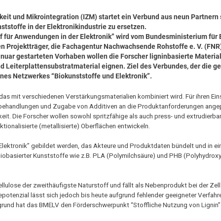
gkeit und Mikrointegration (IZM) startet ein Verbund aus neun Partnern
tstoffe in der Elektronikindustrie zu ersetzen.
 für Anwendungen in der Elektronik” wird vom Bundesministerium für 
 Projektträger, die Fachagentur Nachwachsende Rohstoffe e. V. (FNR)
nuar gestarteten Vorhaben wollen die Forscher ligninbasierte Material
nd Leiterplattensubstratmaterial eignen. Ziel des Verbundes, der die 
ines Netzwerkes “Biokunststoffe und Elektronik”.
as mit verschiedenen Verstärkungsmaterialien kombiniert wird. Für ihren Eins
orbehandlungen und Zugabe von Additiven an die Produktanforderungen ange
it. Die Forscher wollen sowohl spritzfähige als auch press- und extrudierbar
ionalisierte (metallisierte) Oberflächen entwickeln.
Elektronik” gebildet werden, das Akteure und Produktdaten bündelt und in e
iobasierter Kunststoffe wie z.B. PLA (Polymilchsäure) und PHB (Polyhydroxy
h Cellulose der zweithäufigste Naturstoff und fällt als Nebenprodukt bei der Z
otenzial lässt sich jedoch bis heute aufgrund fehlender geeigneter Verfahr
und hat das BMELV den Förderschwerpunkt “Stoffliche Nutzung von Lignin” v