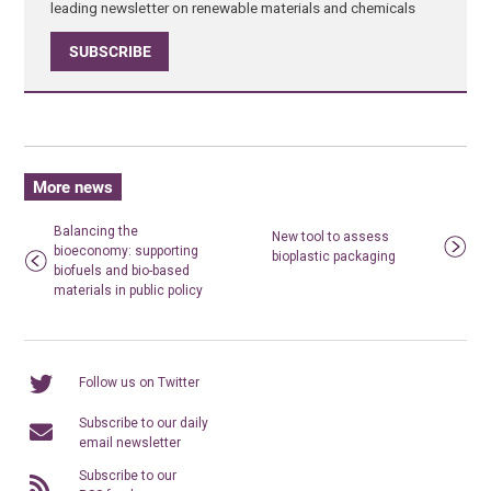
leading newsletter on renewable materials and chemicals
SUBSCRIBE
More news
Balancing the
New tool to assess
bioeconomy: supporting
bioplastic packaging
biofuels and bio-based
materials in public policy
Follow us on Twitter
Subscribe to our daily
email newsletter
Subscribe to our