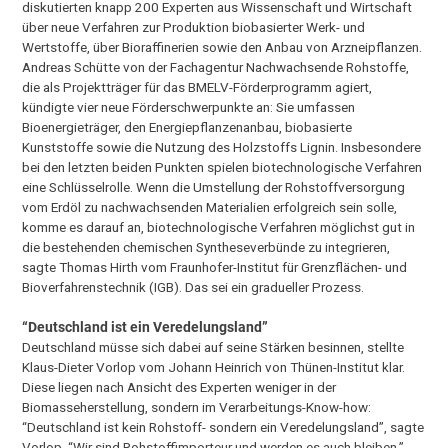
diskutierten knapp 200 Experten aus Wissenschaft und Wirtschaft
über neue Verfahren zur Produktion biobasierter Werk- und
Wertstoffe, über Bioraffinerien sowie den Anbau von Arzneipflanzen.
Andreas Schütte von der Fachagentur Nachwachsende Rohstoffe,
die als Projektträger für das BMELV-Förderprogramm agiert,
kündigte vier neue Förderschwerpunkte an: Sie umfassen
Bioenergieträger, den Energiepflanzenanbau, biobasierte
Kunststoffe sowie die Nutzung des Holzstoffs Lignin. Insbesondere
bei den letzten beiden Punkten spielen biotechnologische Verfahren
eine Schlüsselrolle. Wenn die Umstellung der Rohstoffversorgung
vom Erdöl zu nachwachsenden Materialien erfolgreich sein solle,
komme es darauf an, biotechnologische Verfahren möglichst gut in
die bestehenden chemischen Syntheseverbünde zu integrieren,
sagte Thomas Hirth vom Fraunhofer-Institut für Grenzflächen- und
Bioverfahrenstechnik (IGB). Das sei ein gradueller Prozess.
“Deutschland ist ein Veredelungsland”
Deutschland müsse sich dabei auf seine Stärken besinnen, stellte
Klaus-Dieter Vorlop vom Johann Heinrich von Thünen-Institut klar.
Diese liegen nach Ansicht des Experten weniger in der
Biomasseherstellung, sondern im Verarbeitungs-Know-how:
“Deutschland ist kein Rohstoff- sondern ein Veredelungsland”, sagte
Vorlop. “Wir sind Rohstoffimporteur und werden es auch bleiben.”