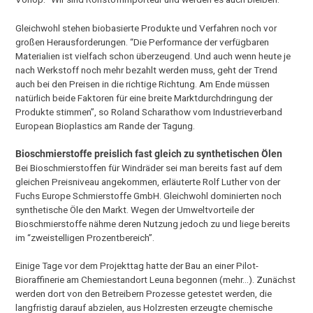
Gleichwohl stehen biobasierte Produkte und Verfahren noch vor
großen Herausforderungen. “Die Performance der verfügbaren
Materialien ist vielfach schon überzeugend. Und auch wenn heute je
nach Werkstoff noch mehr bezahlt werden muss, geht der Trend
auch bei den Preisen in die richtige Richtung. Am Ende müssen
natürlich beide Faktoren für eine breite Marktdurchdringung der
Produkte stimmen”, so Roland Scharathow vom Industrieverband
European Bioplastics am Rande der Tagung.
Bioschmierstoffe preislich fast gleich zu synthetischen Ölen
Bei Bioschmierstoffen für Windräder sei man bereits fast auf dem
gleichen Preisniveau angekommen, erläuterte Rolf Luther von der
Fuchs Europe Schmierstoffe GmbH. Gleichwohl dominierten noch
synthetische Öle den Markt. Wegen der Umweltvorteile der
Bioschmierstoffe nähme deren Nutzung jedoch zu und liege bereits
im “zweistelligen Prozentbereich”.
Einige Tage vor dem Projekttag hatte der Bau an einer Pilot-
Bioraffinerie am Chemiestandort Leuna begonnen (mehr…). Zunächst
werden dort von den Betreibern Prozesse getestet werden, die
langfristig darauf abzielen, aus Holzresten erzeugte chemische