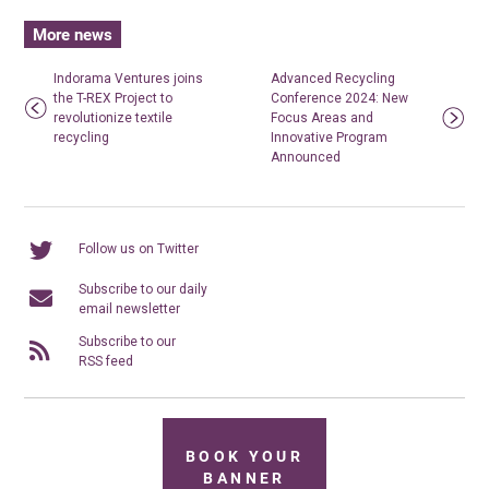
More news
Indorama Ventures joins
Advanced Recycling
the T-REX Project to
Conference 2024: New
revolutionize textile
Focus Areas and
recycling
Innovative Program
Announced
Follow us on Twitter
Subscribe to our daily
email newsletter
Subscribe to our
RSS feed
BOOK YOUR
BANNER