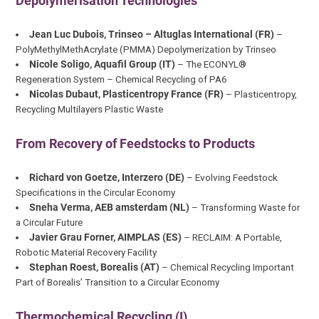
Depolymerisation Technologies
Jean Luc Dubois, Trinseo – Altuglas International (FR)
–
PolyMethylMethAcrylate (PMMA) Depolymerization by Trinseo
Nicole Soligo, Aquafil Group (IT)
– The ECONYL®
Regeneration System – Chemical Recycling of PA6
Nicolas Dubaut, Plasticentropy France (FR)
– Plasticentropy,
Recycling Multilayers Plastic Waste
From Recovery of Feedstocks to Products
Richard von Goetze, Interzero (DE)
– Evolving Feedstock
Specifications in the Circular Economy
Sneha Verma, AEB amsterdam (NL)
– Transforming Waste for
a Circular Future
Javier Grau Forner, AIMPLAS (ES)
– RECLAIM: A Portable,
Robotic Material Recovery Facility
Stephan Roest, Borealis (AT)
– Chemical Recycling Important
Part of Borealis’ Transition to a Circular Economy
Thermochemical Recycling (I)