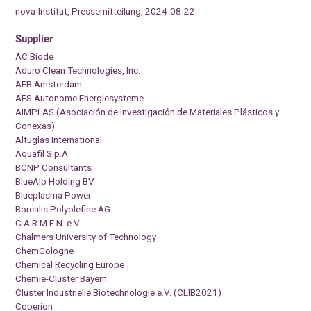
nova-Institut, Pressemitteilung, 2024-08-22.
Supplier
AC Biode
Aduro Clean Technologies, Inc.
AEB Amsterdam
AES Autonome Energiesysteme
AIMPLAS (Asociación de Investigación de Materiales Plásticos y
Conexas)
Altuglas International
Aquafil S.p.A.
BCNP Consultants
BlueAlp Holding BV
Blueplasma Power
Borealis Polyolefine AG
C.A.R.M.E.N. e.V.
Chalmers University of Technology
ChemCologne
Chemical Recycling Europe
Chemie-Cluster Bayern
Cluster Industrielle Biotechnologie e.V. (CLIB2021)
Coperion