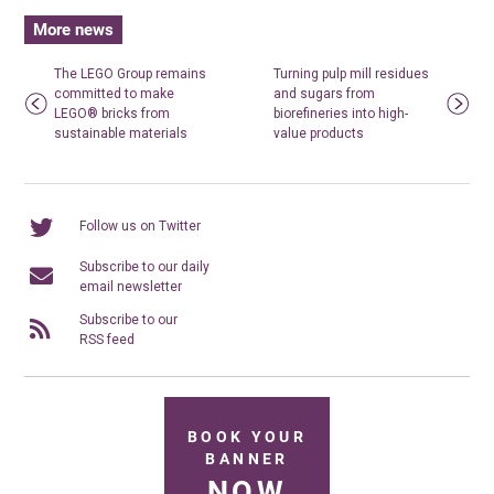
More news
The LEGO Group remains
Turning pulp mill residues
committed to make
and sugars from
LEGO® bricks from
biorefineries into high-
sustainable materials
value products
Follow us on Twitter
Subscribe to our daily
email newsletter
Subscribe to our
RSS feed
BOOK YOUR
BANNER
NOW