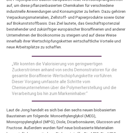
auf, um diese pflanzenbasierten Chemikalien für verschiedene
industrielle Anwendungen und Konsumgüter zu liefern. Dazu gehören
Verpackungsmaterialien, Zellstoff- und Papierprodukte sowie Güter
auf Biokunststoffbasis. Das Ziel lautete, das Geschäftspotenzial
bestehender und zukünftiger europäischer Bioraffinerien und anderer
Unternehmen der Bioökonomie zu steigern und auf diese Weise
innerhalb ihrer Wertschöpfungsketten wirtschaftliche Vorteile und
neue Arbeitsplätze zu schaffen.
„Wir konnten die Valorisierung von geringwertigen
Zuckerströmen anhand von sechs Demonstratoren für die
gesamte Bioraffinerie-Wertschöpfungskette vorführen.
Dieser Vorgang umfasste alle Schritte vom
Chemieunternehmen über die Polymerherstellung und die
Verarbeitung bis hin zum Markeninhaber.“
Laut de Jong handelt es sich bei den sechs neuen biobasierten
Bausteinen um folgende: Monoethylenglykol (MEG),
Monopropylenglykol (MPG), Diole, Dicarbonsäuren, Glucoson und
Fructose. Außerdem wurden fünf neue biobasierte Materialien