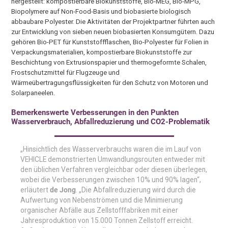
hergestellt: kompostierbare Biokunststoffe, Bio-MEG, Bio-MPG,
Biopolymere auf Non-Food-Basis und biobasierte biologisch
abbaubare Polyester. Die Aktivitäten der Projektpartner führten auch
zur Entwicklung von sieben neuen biobasierten Konsumgütern. Dazu
gehören Bio-PET für Kunststoffflaschen, Bio-Polyester für Folien in
Verpackungsmaterialien, kompostierbare Biokunststoffe zur
Beschichtung von Extrusionspapier und thermogeformte Schalen,
Frostschutzmittel für Flugzeuge und
Wärmeübertragungsflüssigkeiten für den Schutz von Motoren und
Solarpaneelen.
Bemerkenswerte Verbesserungen in den Punkten
Wasserverbrauch, Abfallreduzierung und CO2-Problematik
„Hinsichtlich des Wasserverbrauchs waren die im Lauf von
VEHICLE demonstrierten Umwandlungsrouten entweder mit
den üblichen Verfahren vergleichbar oder diesen überlegen,
wobei die Verbesserungen zwischen 10% und 90% lagen“,
erläutert
de Jong
. „Die Abfallreduzierung wird durch die
Aufwertung von Nebenströmen und die Minimierung
organischer Abfälle aus Zellstofffabriken mit einer
Jahresproduktion von 15.000 Tonnen Zellstoff erreicht.