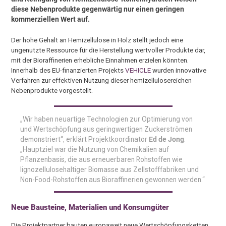
diese Nebenprodukte gegenwärtig nur einen geringen
kommerziellen Wert auf.
Der hohe Gehalt an Hemizellulose in Holz stellt jedoch eine
ungenutzte Ressource für die Herstellung wertvoller Produkte dar,
mit der Bioraffinerien erhebliche Einnahmen erzielen könnten.
Innerhalb des EU-finanzierten Projekts
VEHICLE
wurden innovative
Verfahren zur effektiven Nutzung dieser hemizellulosereichen
Nebenprodukte vorgestellt.
„Wir haben neuartige Technologien zur Optimierung von
und Wertschöpfung aus geringwertigen Zuckerströmen
demonstriert“, erklärt Projektkoordinator
Ed de Jong
.
„Hauptziel war die Nutzung von Chemikalien auf
Pflanzenbasis, die aus erneuerbaren Rohstoffen wie
lignozellulosehaltiger Biomasse aus Zellstofffabriken und
Non-Food-Rohstoffen aus Bioraffinerien gewonnen werden.“
Neue Bausteine, Materialien und Konsumgüter
Die Projektpartner bauten europaweit neue Wertschöpfungsketten