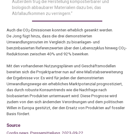
Außerdem trug die Herstellung kompostierbarer und
biologisch abbaubarer Materialien dazu bei, das
Abfallaufkommen zu verringern.“
Auch die CO
-Emissionen konnten erheblich gesenkt werden.
2
De Jong fügt hinzu, dass die drei demonstrierten
Umwandlungsrouten im Vergleich zu bioanlagen- und
benzinbasierten Referenzwerten über den Lebenszyklus hinweg CO
-
2
Reduktionen zwischen 40% und 92% bewirken.
Mit den vorhandenen Nutzungsplänen und Geschäftsmodellen
bereiten sich die Projektpartner nun auf eine Maßstabserweiterung
der Ergebnisse vor. Es wird für jeden der demonstrierten
Umwandlungswege ein erhebliches Marktpotenzial prognostiziert,
das durch robuste Konsumtrends wie die Nachfrage nach
biobasierten Produkten untermauert wird. Diese Prognose wird
zudem von den sich ändernden Verordnungen und dem politischen
Willen in Europa gestützt, der den Ersatz von Produkten auf fossiler
Basis fördert.
Source
Cordis news, Pressemitteilung, 2023-09-22.