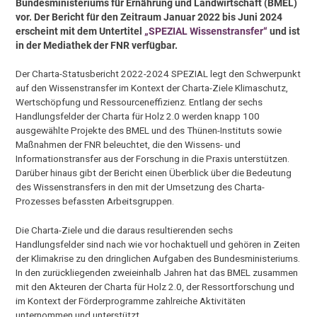
Bundesministeriums für Ernährung und Landwirtschaft (BMEL)
vor. Der Bericht für den Zeitraum
Januar 2022 bis Juni 2024
erscheint mit dem Untertitel
„SPEZIAL Wissenstransfer“
und ist
in der Mediathek der FNR verfügbar.
Der Charta-Statusbericht 2022-2024 SPEZIAL legt den Schwerpunkt
auf den Wissenstransfer im Kontext der Charta-Ziele Klimaschutz,
Wertschöpfung und Ressourceneffizienz. Entlang der sechs
Handlungsfelder der Charta für Holz 2.0 werden knapp 100
ausgewählte Projekte des BMEL und des Thünen-Instituts sowie
Maßnahmen der FNR beleuchtet, die den Wissens- und
Informationstransfer aus der Forschung in die Praxis unterstützen.
Darüber hinaus gibt der Bericht einen Überblick über die Bedeutung
des Wissenstransfers in den mit der Umsetzung des Charta-
Prozesses befassten Arbeitsgruppen.
Die Charta-Ziele und die daraus resultierenden sechs
Handlungsfelder sind nach wie vor hochaktuell und gehören in Zeiten
der Klimakrise zu den dringlichen Aufgaben des Bundesministeriums.
In den zurückliegenden zweieinhalb Jahren hat das BMEL zusammen
mit den Akteuren der Charta für Holz 2.0, der Ressortforschung und
im Kontext der Förderprogramme zahlreiche Aktivitäten
unternommen und unterstützt.