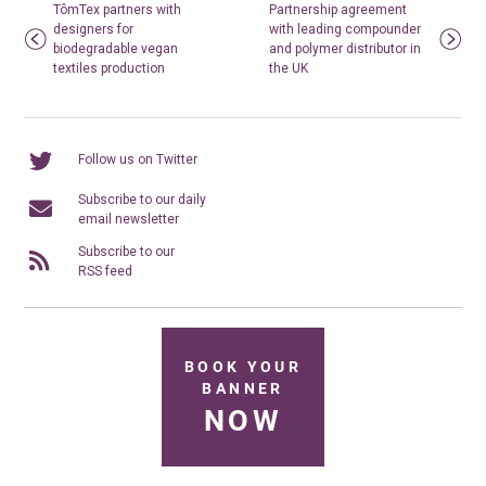
TômTex partners with
Partnership agreement
designers for
with leading compounder
biodegradable vegan
and polymer distributor in
textiles production
the UK
Follow us on Twitter
Subscribe to our daily
email newsletter
Subscribe to our
RSS feed
BOOK YOUR
BANNER
NOW