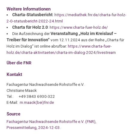
Weitere Informationen
Charta-Statusbericht
:
https://mediathek.fnr.de/charta-fur-holz-
2-0-statusbericht-2022-24.html
Charta für Holz 2.0
:
https://www.charta-fuer-holz.de/
Die Aufzeichnung der
Veranstaltung „Holz im Kreislauf –
Treiber für Innovation“
vom 12.11.2024 aus der Reihe „Charta für
Holz im Dialog“ ist online abrufbar:
https://www.charta-fuer-
holz.de/charta-aktivitaeten/charta-im-dialog-2024/livestream
Über die FNR
Kontakt
Fachagentur Nachwachsende Rohstoffe e.V.
Christiane Maack
Tel.: +49 3843 6930-322
E-Mail:
m.maack(bei)fnr.de
Source
Fachagentur Nachwachsende Rohstoffe e.V. (FNR),
Pressemitteilung, 2024-12-03.