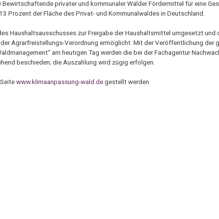
ewirtschaftende privater und kommunaler Wälder Fördermittel für eine Ge
d 13 Prozent der Fläche des Privat- und Kommunalwaldes in Deutschland.
 des Haushaltsausschusses zur Freigabe der Haushaltsmittel umgesetzt und 
 46 der Agrarfreistellungs-Verordnung ermöglicht. Mit der Veröffentlichung der
 Waldmanagement“ am heutigen Tag werden die bei der Fachagentur Nachwa
ehend beschieden; die Auszahlung wird zügig erfolgen.
 Seite
www.klimaanpassung-wald.de
gestellt werden.