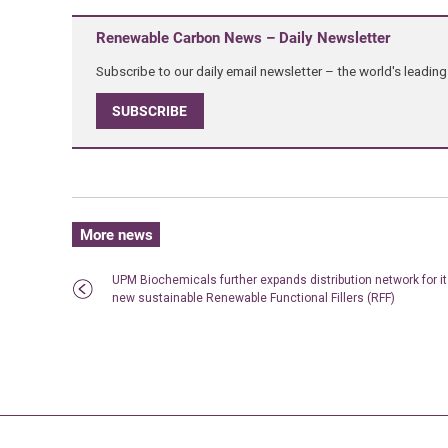
Renewable Carbon News – Daily Newsletter
Subscribe to our daily email newsletter – the world's leadi
SUBSCRIBE
More news
UPM Biochemicals further expands distribution network for i
new sustainable Renewable Functional Fillers (RFF)