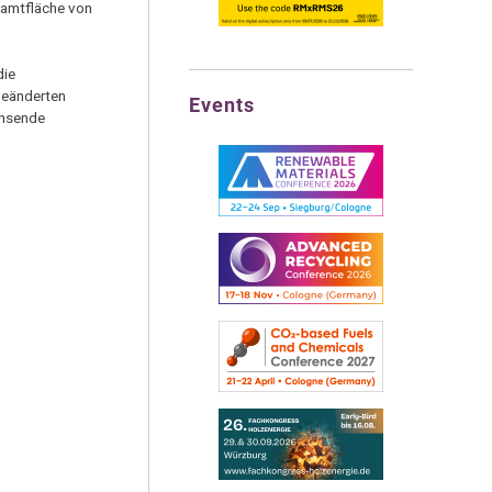
samtfläche von
die
 geänderten
Events
chsende