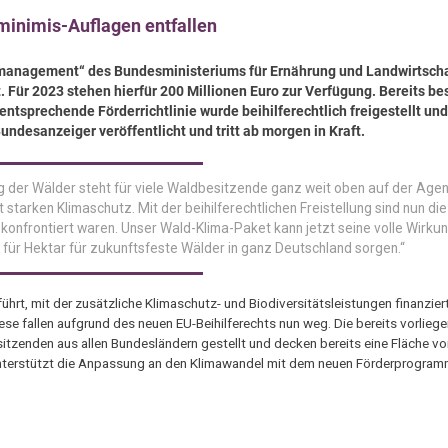
minimis-Auflagen entfallen
anagement“ des Bundesministeriums für Ernährung und Landwirtsch
t. Für 2023 stehen hierfür 200 Millionen Euro zur Verfügung. Bereits b
tsprechende Förderrichtlinie wurde beihilferechtlich freigestellt und
undesanzeiger veröffentlicht und tritt ab morgen in Kraft.
 der Wälder steht für viele Waldbesitzende ganz weit oben auf der Age
tarken Klimaschutz. Mit der beihilferechtlichen Freistellung sind nun die
onfrontiert waren. Unser Wald-Klima-Paket kann jetzt seine volle Wirkun
 für Hektar für zukunftsfeste Wälder in ganz Deutschland sorgen.“
hrt, mit der zusätzliche Klimaschutz- und Biodiversitätsleistungen finanzier
se fallen aufgrund des neuen EU-Beihilferechts nun weg. Die bereits vorlieg
enden aus allen Bundesländern gestellt und decken bereits eine Fläche von
L unterstützt die Anpassung an den Klimawandel mit dem neuen Förderprogra