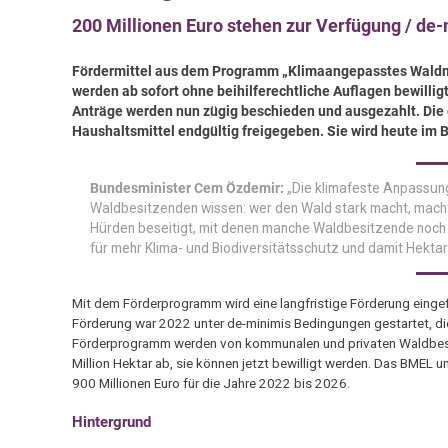
200 Millionen Euro stehen zur Verfügung / de-
Fördermittel aus dem Programm „Klimaangepasstes Waldm
werden ab sofort ohne beihilferechtliche Auflagen bewillig
Anträge werden nun zügig beschieden und ausgezahlt. Die en
Haushaltsmittel endgültig freigegeben. Sie wird heute im B
Bundesminister Cem Özdemir:
„Die klimafeste Anpassung
Waldbesitzenden wissen: wer den Wald stark macht, macht s
Hürden beseitigt, mit denen manche Waldbesitzende noch k
für mehr Klima- und Biodiversitätsschutz und damit Hektar
Mit dem Förderprogramm wird eine langfristige Förderung eingefü
Förderung war 2022 unter de-minimis Bedingungen gestartet, die
Förderprogramm werden von kommunalen und privaten Waldbesitz
Million Hektar ab, sie können jetzt bewilligt werden. Das BME
900 Millionen Euro für die Jahre 2022 bis 2026.
Hintergrund