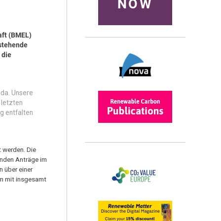
NOW
aft (BMEL)
estehende
 die
nda. Unsere
 letzten
g entfalten
t werden. Die
enden Anträge im
 über einer
mm mit insgesamt