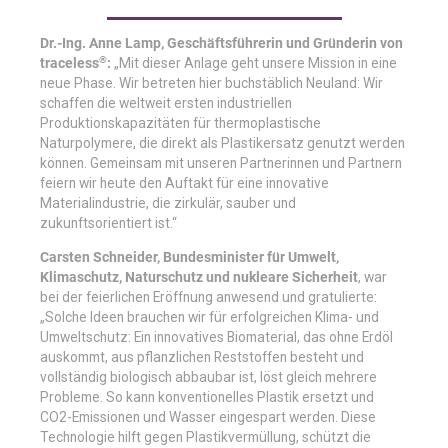
Dr.-Ing. Anne Lamp, Geschäftsführerin und Gründerin von
®
traceless
:
„Mit dieser Anlage geht unsere Mission in eine
neue Phase. Wir betreten hier buchstäblich Neuland: Wir
schaffen die weltweit ersten industriellen
Produktionskapazitäten für thermoplastische
Naturpolymere, die direkt als Plastikersatz genutzt werden
können. Gemeinsam mit unseren Partnerinnen und Partnern
feiern wir heute den Auftakt für eine innovative
Materialindustrie, die zirkulär, sauber und
zukunftsorientiert ist.“
Carsten Schneider, Bundesminister für Umwelt,
Klimaschutz, Naturschutz und nukleare Sicherheit
, war
bei der feierlichen Eröffnung anwesend und gratulierte:
„Solche Ideen brauchen wir für erfolgreichen Klima- und
Umweltschutz: Ein innovatives Biomaterial, das ohne Erdöl
auskommt, aus pflanzlichen Reststoffen besteht und
vollständig biologisch abbaubar ist, löst gleich mehrere
Probleme. So kann konventionelles Plastik ersetzt und
CO2-Emissionen und Wasser eingespart werden. Diese
Technologie hilft gegen Plastikvermüllung, schützt die