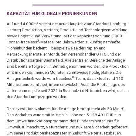
KAPAZITÄT FÜR GLOBALE PIONIERKUNDEN
Auf rund 4.000m² vereint der neue Hauptsitz am Standort Hamburg-
Harburg Produktion, Vertrieb, Produkt- und Technologieentwicklung
sowie Logistik und Verwaltung. Mit der Kapazität von rund 3.000
®
Tonnen traceless
-Material pro Jahr werden zukünftig namhafte
Pionierkunden bedient – beispielsweise der Papier- und
Verpackungshersteller Mondi, der Versandhändler OTTO und der
Distributionspartner Biesterfeld. Alle zentralen Bereiche der Anlage
sind bereits erfolgreich in Betrieb genommen worden, die Produktion
wird in den kommenden Monaten schrittweise hochgefahren. Die
®
Anlagentechnik wurde vom traceless
Team, das aktuell rund 110
Mitarbeitende umfasst, intern entwickelt. Auch die Pilotanlage des
Unternehmens, die seit 2022 in Buchholz i.d.N. betrieben wird, soll an
den Standort umgezogen werden.
Das Investitionsvolumen für die Anlage beträgt mehr als 20 Mio. €.
Das Vorhaben wurde mit Mitteln in Höhe von 5.128.401 EUR aus
dem Umweltinnovationsprogramm des Bundesministeriums für
Umwelt, Klimaschutz, Naturschutz und nukleare Sicherheit gefördert.
Um seine Produktionskapazitäten in Zukunft weiter auszubauen,