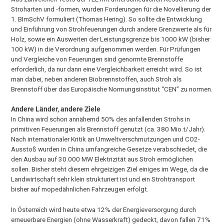
Stroharten und -formen, wurden Forderungen für die Novellierung der
1. BImSchV formuliert (Thomas Hering). So sollte die Entwicklung
und Einführung von Strohfeuerungen durch andere Grenzwerte als für
Holz, sowie ein Ausweiten der Leistungsgrenze bis 1000 kW (bisher
100 kW) in die Verordnung aufgenommen werden. Für Prüfungen
und Vergleiche von Feuerungen sind genormte Brennstoffe
erforderlich, da nur dann eine Vergleichbarkeit erreicht wird. So ist
man dabei, neben anderen Biobrennstoffen, auch Stroh als
Brennstoff über das Europäische Normungsinstitut “CEN” zu normen.
Andere Länder, andere Ziele
In China wird schon annähernd 50% des anfallenden Strohs in
primitiven Feuerungen als Brennstoff genutzt (ca. 380 Mio.t/Jahr).
Nach internationaler Kritik an Umweltverschmutzungen und CO
2-
Ausstoß wurden in China umfangreiche Gesetze verabschiedet, die
den Ausbau auf 30.000 MW Elektrizität aus Stroh ermöglichen
sollen. Bisher steht diesem ehrgeizigen Ziel einiges im Wege, da die
Landwirtschaft sehr klein strukturiert ist und ein Strohtransport
bisher auf mopedähnlichen Fahrzeugen erfolgt.
In Österreich wird heute etwa 12% der Energieversorgung durch
erneuerbare Energien (ohne Wasserkraft) gedeckt, davon fallen 71%