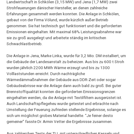
Landwirtschaft in Schkölen (3,15 MW) und Jena (1,7 MW) zwei
Strohfeuerungen dänischer Hersteller, an denen zahlreiche
Erfahrungen gesammelt werden konnten. Die Anlage in Schkölen,
gebaut von der Firma Völund, wurde kürzlich außer Betrieb
genommen. Sie hat technisch gut funktioniert und die geforderten
Emissionen eingehalten. Mit maximal 68% Leistungsabnahme war
sie zu groß ausgelegt und arbeitete ständig im kritischen
Schwachlastbetrieb.
Die Anlage in Jena, Marke Linka, wurde für 3,2 Mio. DM installiert, um
die Gebäude der Landesanstalt zu beheizen. Aus bis zu 600 t Stroh
wurden jährlich 2200 MWh Wärme erzeugt und bis zu 1300
Volllaststunden erreicht. Durch nachträgliche
Wärmedämmaßnahmen der Gebäude aus DDR-Zeit oder sogar
Gebäudeabrisse war die Anlage dann auch bald zu groß. Bei guter
Brennstoffqualität konnten die geforderten Emissionsgrenzen
eingehalten werden, da die Anlage mit Textilfiltern ausgerüstet ist.
Auch Landschaftspflegeheu wurde getestet und erbrachte nach
Umstellung der Feuerung zufrieden stellende Ergebnisse, solange es
sich um möglichst grobes Material handelte. “Je feiner desto
gemeiner” fasste Dr. Armin Vetter die Ergebnisse zusammen.
Aus zahlreichen Tests der TLL mit unterschiedlichen Kesseln und