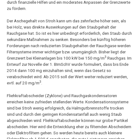
durch finanzielle Hilfen und ein moderates Anpassen der Grenzwerte
zu fördern.
Der Aschegehalt von Stroh kann um das zehnfache höher sein, als
bei Holz, was direkte Auswirkungen auf den Staubgehalt der
Rauchgase hat. So ist es hier unbedingt erforderlich, den Staub durch
sekundäre Maßnahmen zu senken. Besonders bei künftig höheren
Forderungen nach reduzierten Staubgehalten der Rauchgase werden
Filtersysteme immer wichtiger bzw. unumgänglich. Bisher liegt der
3
Grenzwert bei Kleinanlagen bis 100 kW bei 150 mg/m
Rauchgas. Im
Entwurf zur Novelle der 1. BImSchV wurde formuliert, dass bis Ende
2014 dann 100 mg einzuhalten sind, wenn das Gesetz so
verabschiedet wird. Ab 2015 soll der Wert weiter reduziert werden,
3
evtl. auf 20 mg/m
.
Fliehkraftabscheider (Zyklone) und Rauchgaskondensatoren
erreichen keine zufrieden stellenden Werte. Kondensationssysteme
sind bei Stroh wenig erfolgreich, da Halmgutbrennstoffe trocken
sind und durch den geringen Kondensatanfall auch wenig Staub
abgeschieden wird. Fliehkraftabscheider können nur grobe Partikel
abscheiden. Hier wird die Entwicklung eher zu filternden Abscheidern
oder Elektrofiltern gehen. So werden heute bereits auch kleinere
Elektrofilter ab 1.500 € angeboten, die gute Leistungen erreichen.