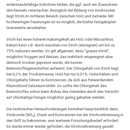
widerstandsfähige Schichten bilden, die ggf. auch ein Zuwachsen
des Kessels verursachen. Bezüglich der Bildung von Stickoxiden
liegt Stroh im mittleren Bereich zwischen Holz und Getreide. Mit
hochwertigen Feuerungen ist es möglich, die bisher festgelegten
Grenzwerte einzuhalten.
Stroh hat einen höheren Kaliumgehalt als Holz oder Miscanthus.
Kalium kann z.B. durch waschen von Stroh (einregnen) um bis zu
75% reduziert werden. So gilt allgemein, dass “graues Stroh”,
möglichst Roggen und Weizen, das mehrfach eingeregnet aber
dennoch trocken gepresst wurde, die besten
Brennstoffeigenschaften aufweist. Der Chlorgehalt von Stroh liegt
bei 0,2% der Trockenmasse, Holz hat nur 0,01%. Hohe Kalium und
Chlorgehalte führen zu Korrosionen, da sich aus freiwerdendem
Kliumchlorid Salzsäure bildet. So sollte der Chlorgehalt des
Brennstoffes schon beim Anbau des Getreides durch den Verzicht
auf chlorhaltige Dünger möglichst gering gehalten werden.
Die technischen Herausforderungen bestehen hauptsächlich darin,
Stickoxide (NO
), Staub und Korrosionen bei der Strohverbrennung in
x
den Griff zu bekommen, was weiteren Forschungsbedarf erfordert.
So wurde immer wieder gefordert, die Strohverbrennung gezielt