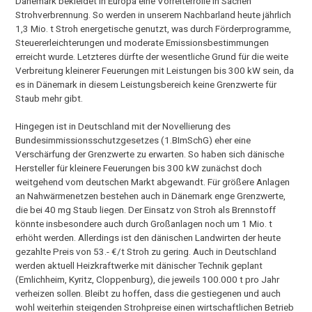
Dänemark bekleidet in Europa eine Vorreiterrolle in Sachen
Strohverbrennung. So werden in unserem Nachbarland heute jährlich
1,3 Mio. t Stroh energetische genutzt, was durch Förderprogramme,
Steuererleichterungen und moderate Emissionsbestimmungen
erreicht wurde. Letzteres dürfte der wesentliche Grund für die weite
Verbreitung kleinerer Feuerungen mit Leistungen bis 300 kW sein, da
es in Dänemark in diesem Leistungsbereich keine Grenzwerte für
Staub mehr gibt.
Hingegen ist in Deutschland mit der Novellierung des
Bundesimmissionsschutzgesetzes (1.BImSchG) eher eine
Verschärfung der Grenzwerte zu erwarten. So haben sich dänische
Hersteller für kleinere Feuerungen bis 300 kW zunächst doch
weitgehend vom deutschen Markt abgewandt. Für größere Anlagen
an Nahwärmenetzen bestehen auch in Dänemark enge Grenzwerte,
die bei 40 mg Staub liegen. Der Einsatz von Stroh als Brennstoff
könnte insbesondere auch durch Großanlagen noch um 1 Mio. t
erhöht werden. Allerdings ist den dänischen Landwirten der heute
gezahlte Preis von 53.- €/t Stroh zu gering. Auch in Deutschland
werden aktuell Heizkraftwerke mit dänischer Technik geplant
(Emlichheim, Kyritz, Cloppenburg), die jeweils 100.000 t pro Jahr
verheizen sollen. Bleibt zu hoffen, dass die gestiegenen und auch
wohl weiterhin steigenden Strohpreise einen wirtschaftlichen Betrieb