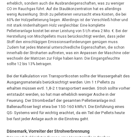
erheblich, sondern auch die Ausbrandeigenschaften, was zu weniger
CO im Rauchgas führt. Auf die Staubkonzentration hat es allerdings
wenig Auswirkung. Stroh zu pelletieren verursacht etwa Kosten, die bei
60% der Holzpelletierung liegen. Allerdings ist der Verschleiß höher und
mit stark rindenhaltigem Holz vergleichbar. Eine komplette
Pelletieranlage kostet bei einer Leistung von 5 t/h etwa 2 Mio. €. Bei der
Herstellung von Mischpellets muss berücksichtigt werden, dass jeder
Stoff den einschlägigen Emissionsanforderungen genügen muss.
Zudem hat jedes Material unterschiedliche Eigenschaften, die schon
innerhalb der Stroharten auftreten, was ein Anpassen der Maschine oder
wechseln der Matrizen zur Folge haben kann. Die Eingangsfeuchte
sollte 12 bis 13% betragen.
Bei der Kalkulation von Transportkosten sollte der Wassergehalt des
Ausgangsmaterials berücksichtigt werden. Um 1 t Pellets zu
erhalten müssen evtl. 1,8-2 t transportiert werden. Stroh sollte vorher
entstaubt werden, so hat man erheblich weniger Asche in der
Feuerung. Der Strombedarf der gesamten Pelletieranlage incl.
Ballenauflöser liegt etwa bei 150-160 kWh/t. Die Einführung eines
QS- Systems wird für wichtig erachtet, da ein Teil der Pellets heute
bei fast jeder Anlage auch in die Einstreu geht.
Dänemark, Vorreiter der Strohverbrennung