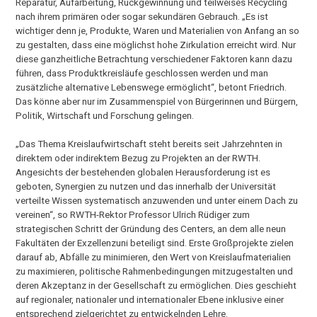
Reparatur, Aufarbeitung, Rückgewinnung und teilweises Recycling
nach ihrem primären oder sogar sekundären Gebrauch. „Es ist
wichtiger denn je, Produkte, Waren und Materialien von Anfang an so
zu gestalten, dass eine möglichst hohe Zirkulation erreicht wird. Nur
diese ganzheitliche Betrachtung verschiedener Faktoren kann dazu
führen, dass Produktkreisläufe geschlossen werden und man
zusätzliche alternative Lebenswege ermöglicht“, betont Friedrich.
Das könne aber nur im Zusammenspiel von Bürgerinnen und Bürgern,
Politik, Wirtschaft und Forschung gelingen.
„Das Thema Kreislaufwirtschaft steht bereits seit Jahrzehnten in
direktem oder indirektem Bezug zu Projekten an der RWTH.
Angesichts der bestehenden globalen Herausforderung ist es
geboten, Synergien zu nutzen und das innerhalb der Universität
verteilte Wissen systematisch anzuwenden und unter einem Dach zu
vereinen“, so RWTH-Rektor Professor Ulrich Rüdiger zum
strategischen Schritt der Gründung des Centers, an dem alle neun
Fakultäten der Exzellenzuni beteiligt sind. Erste Großprojekte zielen
darauf ab, Abfälle zu minimieren, den Wert von Kreislaufmaterialien
zu maximieren, politische Rahmenbedingungen mitzugestalten und
deren Akzeptanz in der Gesellschaft zu ermöglichen. Dies geschieht
auf regionaler, nationaler und internationaler Ebene inklusive einer
entsprechend zielgerichtet zu entwickelnden Lehre.