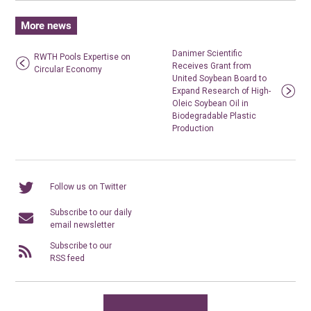
More news
Danimer Scientific
RWTH Pools Expertise on
Receives Grant from
Circular Economy
United Soybean Board to
Expand Research of High-
Oleic Soybean Oil in
Biodegradable Plastic
Production
Follow us on Twitter
Subscribe to our daily
email newsletter
Subscribe to our
RSS feed