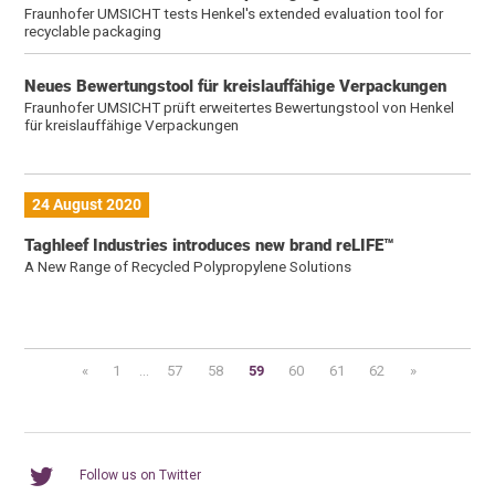
Fraunhofer UMSICHT tests Henkel's extended evaluation tool for
recyclable packaging
Neues Bewertungstool für kreislauffähige Verpackungen
Fraunhofer UMSICHT prüft erweitertes Bewertungstool von Henkel
für kreislauffähige Verpackungen
24 August 2020
Taghleef Industries introduces new brand reLIFE™
A New Range of Recycled Polypropylene Solutions
«
1
...
57
58
59
60
61
62
»
Follow us on Twitter