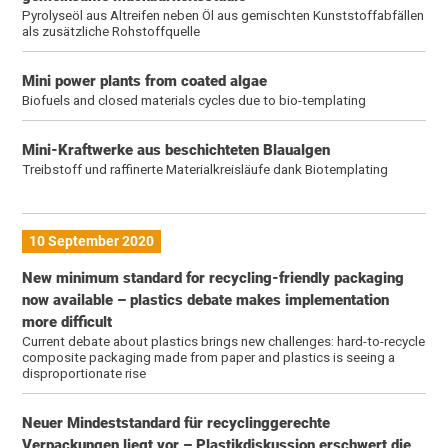
Pyrolyseöl aus Altreifen neben Öl aus gemischten Kunststoffabfällen
als zusätzliche Rohstoffquelle
Mini power plants from coated algae
Biofuels and closed materials cycles due to bio-templating
Mini-Kraftwerke aus beschichteten Blaualgen
Treibstoff und raffinerte Materialkreisläufe dank Biotemplating
10 September 2020
New minimum standard for recycling-friendly packaging
now available – plastics debate makes implementation
more difficult
Current debate about plastics brings new challenges: hard-to-recycle
composite packaging made from paper and plastics is seeing a
disproportionate rise
Neuer Mindeststandard für recyclinggerechte
Verpackungen liegt vor – Plastikdiskussion erschwert die