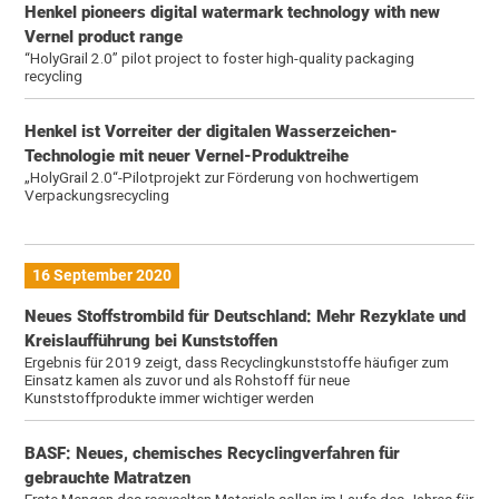
Henkel pioneers digital watermark technology with new
Vernel product range
“HolyGrail 2.0” pilot project to foster high-quality packaging
recycling
Henkel ist Vorreiter der digitalen Wasserzeichen-
Technologie mit neuer Vernel-Produktreihe
„HolyGrail 2.0“-Pilotprojekt zur Förderung von hochwertigem
Verpackungsrecycling
16 September 2020
Neues Stoffstrombild für Deutschland: Mehr Rezyklate und
Kreislaufführung bei Kunststoffen
Ergebnis für 2019 zeigt, dass Recyclingkunststoffe häufiger zum
Einsatz kamen als zuvor und als Rohstoff für neue
Kunststoffprodukte immer wichtiger werden
BASF: Neues, chemisches Recyclingverfahren für
gebrauchte Matratzen
Erste Mengen des recycelten Materials sollen im Laufe des Jahres für