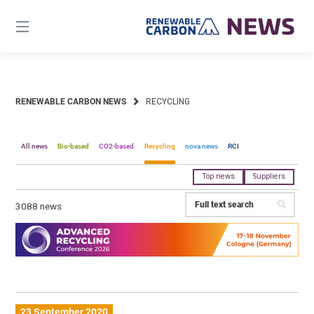
Skip
to
content
RENEWABLE CARBON NEWS
RECYCLING
All news
Bio-based
CO2-based
Recycling
nova news
RCI
Top news
Suppliers
3088 news
23 September 2020