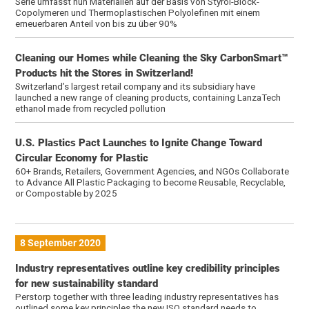
Serie umfasst nun Materialien auf der Basis von Styrol-Block-
Copolymeren und Thermoplastischen Polyolefinen mit einem
erneuerbaren Anteil von bis zu über 90%
Cleaning our Homes while Cleaning the Sky CarbonSmart™
Products hit the Stores in Switzerland!
Switzerland’s largest retail company and its subsidiary have
launched a new range of cleaning products, containing LanzaTech
ethanol made from recycled pollution
U.S. Plastics Pact Launches to Ignite Change Toward
Circular Economy for Plastic
60+ Brands, Retailers, Government Agencies, and NGOs Collaborate
to Advance All Plastic Packaging to become Reusable, Recyclable,
or Compostable by 2025
8 September 2020
Industry representatives outline key credibility principles
for new sustainability standard
Perstorp together with three leading industry representatives has
outlined some key principles the new ISO standard needs to