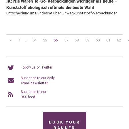
IK: Nie waren To-Go-Verpackungen wichtiger als heute –
Kunststoff ökologisch oftmals die beste Wahl
Entscheidung im Bundesrat über Einwegkunststoff-Verpackungen
«
1
...
54
55
56
57
58
59
60
61
62
Follow us on Twitter
Subscribe to our daily
email newsletter
Subscribe to our
RSS feed
BOOK YOUR
BANNER