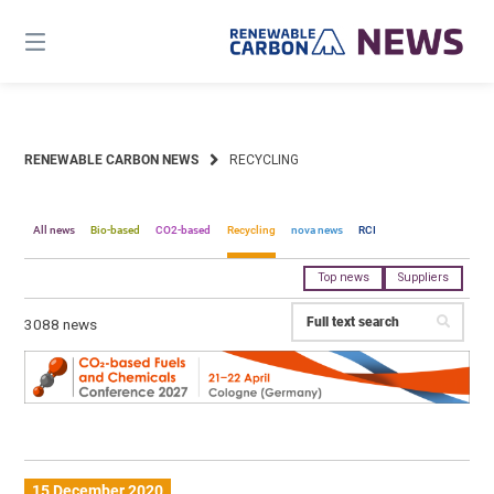
Skip
to
content
RENEWABLE CARBON NEWS
RECYCLING
All news
Bio-based
CO2-based
Recycling
nova news
RCI
Top news
Suppliers
3088 news
15 December 2020