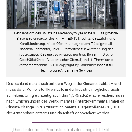
Detailansicht des Bausteins Methanpyrolyse mittels Flüssigmetall-
Blasensäulenreaktor des KIT – ITES/TVT, rechts: Gaszufuhr und
Konditionierung, Mitte: Ofen mit integriertem Flüssigmetall-
Blasensäulenreaktor, links: Filtersystem zur Auftrennung des
Produktgases, Gasanalyse Ansprechpartner: Benjamin Dietrich
Geschäftsführer (Akademischer Oberrat) Inst. f. Thermische
Verfahrenstechnik, TVT © copyright by Karlsruher Institut für
Technologie Allgemeine Services
Deutschland macht sich auf dem Weg in die Klimaneutralität – und
muss dafür Kohlenstoffkreisläufe in der Industrie möglichst rasch
schließen. Um gleichzeitig auch das 1,5-Grad-Ziel zu erreichen, muss
nach Empfehlungen des Weltklimarates (Intergovernmental Panel on
Climate Change,IPCC) zusätzlich bereits ausgestoßenes CO
aus
2
der Atmosphäre entfernt und dauerhaft gespeichert werden.
„Damit industrielle Produktion trotzdem möglich bleibt,