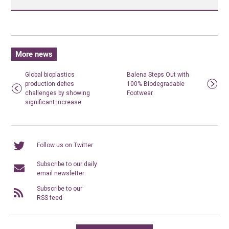
More news
Global bioplastics
Balena Steps Out with
production defies
100% Biodegradable
challenges by showing
Footwear
significant increase
Follow us on Twitter
Subscribe to our daily
email newsletter
Subscribe to our
RSS feed