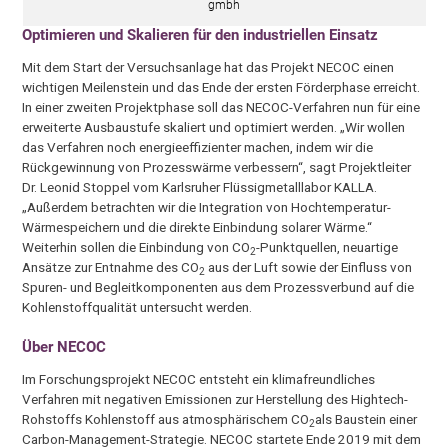
gmbh
Optimieren und Skalieren für den industriellen Einsatz
Mit dem Start der Versuchsanlage hat das Projekt NECOC einen
wichtigen Meilenstein und das Ende der ersten Förderphase erreicht.
In einer zweiten Projektphase soll das NECOC-Verfahren nun für eine
erweiterte Ausbaustufe skaliert und optimiert werden. „Wir wollen
das Verfahren noch energieeffizienter machen, indem wir die
Rückgewinnung von Prozesswärme verbessern“, sagt Projektleiter
Dr. Leonid Stoppel vom Karlsruher Flüssigmetalllabor KALLA.
„Außerdem betrachten wir die Integration von Hochtemperatur-
Wärmespeichern und die direkte Einbindung solarer Wärme.“
Weiterhin sollen die Einbindung von CO
-Punktquellen, neuartige
2
Ansätze zur Entnahme des CO
aus der Luft sowie der Einfluss von
2
Spuren- und Begleitkomponenten aus dem Prozessverbund auf die
Kohlenstoffqualität untersucht werden.
Über NECOC
Im Forschungsprojekt NECOC entsteht ein klimafreundliches
Verfahren mit negativen Emissionen zur Herstellung des Hightech-
Rohstoffs Kohlenstoff aus atmosphärischem CO
als Baustein einer
2
Carbon-Management-Strategie. NECOC startete Ende 2019 mit dem