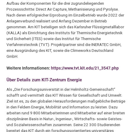
Aufbau der Komponenten für die drei zugrundeliegenden
Prozessschritte: Direct Air Capture, Methanisierung und Pyrolyse.
Nach deren erfolgreicher Erprobung im Einzelbetrieb wurde 2022 der
Anlagenverbund realisiert und Anfang Dezember in Betrieb
genommen. Am KIT beteiligen sich das Karlsruher Flüssigmetalllabor
(KALLA) als Einrichtung des Instituts für Thermische Energietechnik
und Sicherheit (ITES) sowie das Institut für Thermische
Verfahrenstechnik (TVT). Projektpartner sind die INERATEC GmbH,
eine Ausgründung des KIT, sowie die Climeworks Deutschland
GmbH.
Weitere Informationen:
https://www.tvt.kit.edu/21_3547.php
Über
Details zum KIT-Zentrum Energie
Als „Die Forschungsuniversität in der Helmholtz-Gemeinschaft“
schafft und vermittelt das KIT Wissen für Gesellschaft und Umwelt.
Ziel ist es, zu den globalen Herausforderungen maßgebliche Beiträge
in den Feldern Energie, Mobilität und Information zu leisten. Dazu
arbeiten rund 9 800 Mitarbeiterinnen und Mitarbeiter auf einer breiten
disziplinären Basis in Natur-, Ingenieur-, Wirtschafts- sowie Geistes-
und Sozialwissenschaften zusammen. Seine 22 300 Studierenden
bereitet das KIT durch ein forschungsorientiertes universitäres