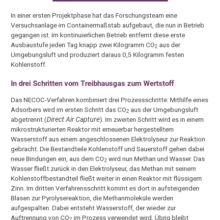
In einer ersten Projektphase hat das Forschungsteam eine
Versuchsanlage im Containermaßstab aufgebaut, die nun in Betrieb
gegangen ist. Im kontinuierlichen Betrieb entfernt diese erste
Ausbaustufe jeden Tag knapp zwei Kilogramm CO
aus der
2
Umgebungsluft und produziert daraus 0,5 Kilogramm festen
Kohlenstoff.
In drei Schritten vom Treibhausgas zum Wertstoff
Das NECOC-Verfahren kombiniert drei Prozessschritte: Mithilfe eines
Adsorbers wird im ersten Schritt das CO
aus der Umgebungsluft
2
abgetrennt (
Direct Air Capture
). Im zweiten Schritt wird es in einem
mikrostrukturierten Reaktor mit erneuerbar hergestelltem
Wasserstoff aus einem angeschlossenen Elektrolyseur zur Reaktion
gebracht. Die Bestandteile Kohlenstoff und Sauerstoff gehen dabei
neue Bindungen ein, aus dem CO
wird nun Methan und Wasser. Das
2
Wasser fließt zurück in den Elektrolyseur, das Methan mit seinem
Kohlenstoffbestandteil fließt weiter in einen Reaktor mit flüssigem
Zinn. Im dritten Verfahrensschritt kommt es dort in aufsteigenden
Blasen zur Pyrolysereaktion, die Methanmoleküle werden
aufgespalten. Dabei entsteht Wasserstoff, der wieder zur
Auftrennung von CO
im Prozess verwendet wird. Übrig bleibt
2