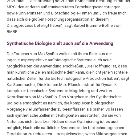
2020plus“ . Die Förderung setzte das BMBF nach Beratungen mit der
MPG, den anderen außeruniversitären Forschungseinrichtungen
sowie Universitäten und Biotechnologie-Firmen um. „Ich freue mich,
dass sich die großen Forschungsorganisation an diesem
Dialogprozess beteiligt haben“, sagt Bärbel Brumme-Bothe vom
BMBF.
Synthetische Biologie zielt auch auf die Anwendung
Die Forscher von MaxSynBio wollen mit ihrem Blick aus der
Ingenieursperspektive auf biologische Systeme auch neue
Möglichkeiten der Anwendung erschließen. „Die Hoffnung ist, dass
man künstliche Zellen maßschneidern kann, die nicht jene Nachteile
natürlicher Zellen für die biotechnologische Produktion haben“, sagt
Kai Sundmacher, Direktor am Max-Planck-Institut für Dynamik
komplexer technischer Systeme in Magdeburg und zweiter
Koordinator von MaxSynBio. Das Vorgehen in der Synthetischen
Biologie ermöglicht es nämlich, die komplexen biologischen
Vorgänge viel umfassender zu beeinflussen als bisher. So lassen
sich synthetische Zellen mit Fähigkeiten ausstatten, die sie von
Natur aus nicht besitzen. Neben dieser Optimierung ist es auch
möglich, Nachteile natürlicher Systeme in der biotechnologischen
Produktion zu reduzieren – beispielsweise, wenn Mikroorganismen