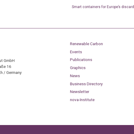
Smart containers for Europe’s discar
Renewable Carbon
Events
Publications
tut GmbH
aße 16
Graphics
h / Germany
News
Business Directory
Newsletter
nova-Institute