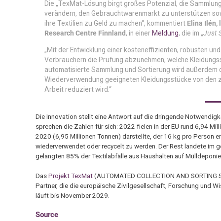
Die „TexMat-Lösung birgt großes Potenzial, die Sammlung
verändern, den Gebrauchtwarenmarkt zu unterstützen sowi
ihre Textilien zu Geld zu machen“, kommentiert
Elina Ilén
Research Centre Finnland
, in einer
Meldung
, die im „
Just 
„Mit der Entwicklung einer kosteneffizienten, robusten un
Verbrauchern die Prüfung abzunehmen, welche Kleidungs
automatisierte Sammlung und Sortierung wird außerdem die
Wiederverwendung geeigneten Kleidungsstücke von den zu
Arbeit reduziert wird.“
Die Innovation stellt eine Antwort auf die dringende Notwendigk
sprechen die Zahlen für sich: 2022 fielen in der EU rund 6,94 Mi
2020 (6,95 Millionen Tonnen) darstellte, der 16 kg pro Person 
wiederverwendet oder recycelt zu werden. Der Rest landete im 
gelangten 85% der Textilabfälle aus Haushalten auf Mülldeponie
Das
Projekt TexMat
(AUTOMATED COLLECTION AND SORTING SOLU
Partner, die die europäische Zivilgesellschaft, Forschung und Wi
läuft bis November 2029.
Source