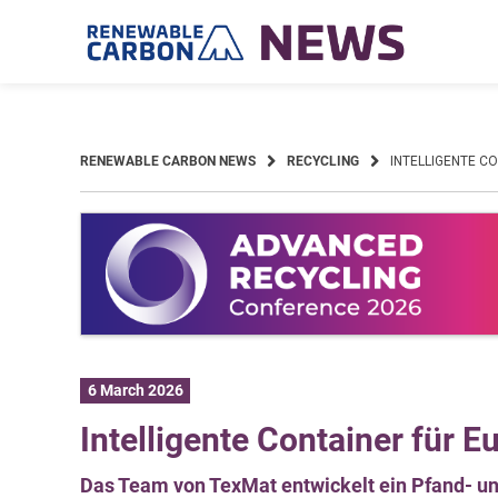
Skip
to
content
RENEWABLE CARBON NEWS
RECYCLING
INTELLIGENTE C
6 March 2026
Intelligente Container für E
Das Team von TexMat entwickelt ein Pfand-