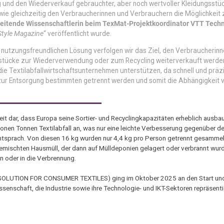
 und den Wiederverkauf gebrauchter, aber noch wertvoller Kleidungsstü
e gleichzeitig den Verbraucherinnen und Verbrauchern die Möglichkeit 
, leitende Wissenschaftlerin beim TexMat-Projektkoordinator VTT Techn
Style Magazine
“ veröffentlicht wurde.
d nutzungsfreundlichen Lösung verfolgen wir das Ziel, den Verbraucherin
stücke zur Wiederverwendung oder zum Recycling weiterverkauft werden
 Textilabfallwirtschaftsunternehmen unterstützen, da schnell und präzis
r Entsorgung bestimmten getrennt werden und somit die Abhängigkeit 
eit dar, dass Europa seine Sortier- und Recyclingkapazitäten erheblich ausb
llionen Tonnen Textilabfall an, was nur eine leichte Verbesserung gegenüber 
entsprach. Von diesen 16 kg wurden nur 4,4 kg pro Person getrennt gesammel
gemischten Hausmüll, der dann auf Mülldeponien gelagert oder verbrannt wur
n oder in die Verbrennung.
TION FOR CONSUMER TEXTILES) ging im Oktober 2025 an den Start und v
ssenschaft, die Industrie sowie ihre Technologie- und IKT-Sektoren repräsenti