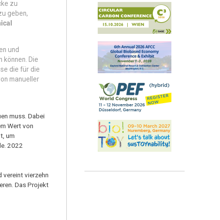
cke zu
zu geben,
ical
nen und
 können. Die
e die für die
von manueller
auen muss. Dabei
dem Wert von
t, um
de. 2022
ereint vierzehn
eren. Das Projekt