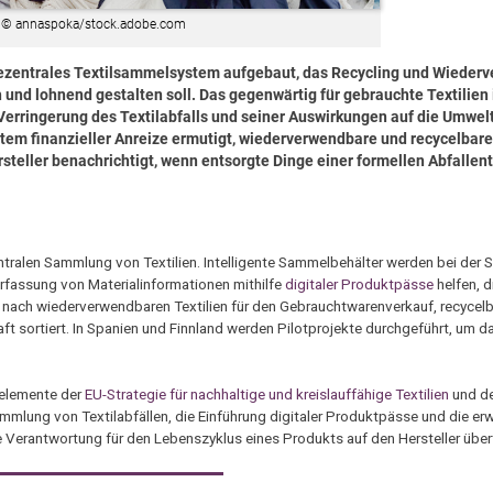
© annaspoka/stock.adobe.com
dezentrales Textilsammelsystem aufgebaut, das Recycling und Wieder
 und lohnend gestalten soll. Das gegenwärtig für gebrauchte Textilien
erringerung des Textilabfalls und seiner Auswirkungen auf die Umwelt
tem finanzieller Anreize ermutigt, wiederverwendbare und recycelbare
eller benachrichtigt, wenn entsorgte Dinge einer formellen Abfallen
entralen Sammlung von Textilien. Intelligente Sammelbehälter werden bei der S
Erfassung von Materialinformationen mithilfe
digitaler Produktpässe
helfen, d
 nach wiederverwendbaren Textilien für den Gebrauchtwarenverkauf, recycelba
aft sortiert. In Spanien und Finnland werden Pilotprojekte durchgeführt, um 
lelemente der
EU-Strategie für nachhaltige und kreislauffähige Textilien
und d
mmlung von Textilabfällen, die Einführung digitaler Produktpässe und die erw
e Verantwortung für den Lebenszyklus eines Produkts auf den Hersteller über