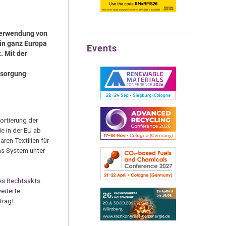
verwendung von
 in ganz Europa
Events
. Mit der
tsorgung
ortierung der
ie in der EU ab
ren Textilien für
das System unter
es
Rechtsakts
eiterte
trägt.