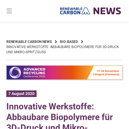
Skip
to
content
RENEWABLE CARBON NEWS
BIO-BASED
INNOVATIVE WERKSTOFFE: ABBAUBARE BIOPOLYMERE FÜR 3D-DRUCK
UND MIKRO-SPRITZGUSS
7 August 2020
Innovative Werkstoffe:
Abbaubare Biopolymere für
3D-Druck und Mikro-