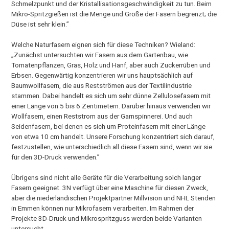
Schmelzpunkt und der Kristallisationsgeschwindigkeit zu tun. Beim
Mikro-Spritzgießen ist die Menge und Größe der Fasern begrenzt; die
Düse ist sehr klein.”
Welche Naturfasern eignen sich für diese Techniken? Wieland:
„Zunächst untersuchten wir Fasern aus dem Gartenbau, wie
Tomatenpflanzen, Gras, Holz und Hanf, aber auch Zuckerrüben und
Erbsen. Gegenwärtig konzentrieren wir uns hauptsächlich auf
Baumwollfasern, die aus Restströmen aus der Textilindustrie
stammen. Dabei handelt es sich um sehr dünne Zellulosefasern mit
einer Länge von 5 bis 6 Zentimetern. Darüber hinaus verwenden wir
Wollfasern, einen Reststrom aus der Garnspinnerei. Und auch
Seidenfasern, bei denen es sich um Proteinfasern mit einer Länge
von etwa 10 cm handelt. Unsere Forschung konzentriert sich darauf,
festzustellen, wie unterschiedlich all diese Fasern sind, wenn wir sie
für den 3D-Druck verwenden.”
Übrigens sind nicht alle Geräte für die Verarbeitung solch langer
Fasern geeignet. 3N verfügt über eine Maschine für diesen Zweck,
aber die niederländischen Projektpartner Millvision und NHL Stenden
in Emmen können nur Mikrofasern verarbeiten. Im Rahmen der
Projekte 3D-Druck und Mikrospritzguss werden beide Varianten
untersucht.