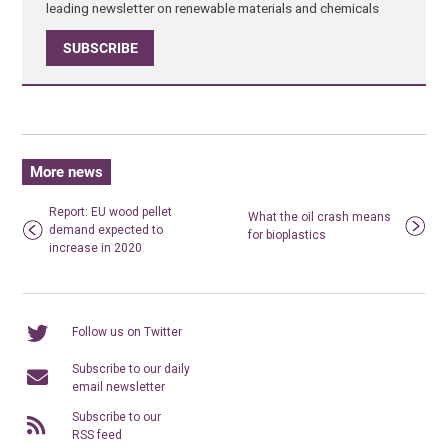
leading newsletter on renewable materials and chemicals
SUBSCRIBE
More news
Report: EU wood pellet
What the oil crash means
demand expected to
for bioplastics
increase in 2020
Follow us on Twitter
Subscribe to our daily
email newsletter
Subscribe to our
RSS feed