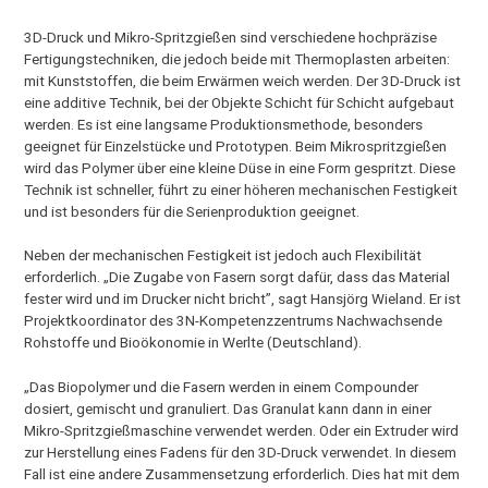
3D-Druck und Mikro-Spritzgießen sind verschiedene hochpräzise
Fertigungstechniken, die jedoch beide mit Thermoplasten arbeiten:
mit Kunststoffen, die beim Erwärmen weich werden. Der 3D-Druck ist
eine additive Technik, bei der Objekte Schicht für Schicht aufgebaut
werden. Es ist eine langsame Produktionsmethode, besonders
geeignet für Einzelstücke und Prototypen. Beim Mikrospritzgießen
wird das Polymer über eine kleine Düse in eine Form gespritzt. Diese
Technik ist schneller, führt zu einer höheren mechanischen Festigkeit
und ist besonders für die Serienproduktion geeignet.
Neben der mechanischen Festigkeit ist jedoch auch Flexibilität
erforderlich. „Die Zugabe von Fasern sorgt dafür, dass das Material
fester wird und im Drucker nicht bricht”, sagt Hansjörg Wieland. Er ist
Projektkoordinator des 3N-Kompetenzzentrums Nachwachsende
Rohstoffe und Bioökonomie in Werlte (Deutschland).
„Das Biopolymer und die Fasern werden in einem Compounder
dosiert, gemischt und granuliert. Das Granulat kann dann in einer
Mikro-Spritzgießmaschine verwendet werden. Oder ein Extruder wird
zur Herstellung eines Fadens für den 3D-Druck verwendet. In diesem
Fall ist eine andere Zusammensetzung erforderlich. Dies hat mit dem