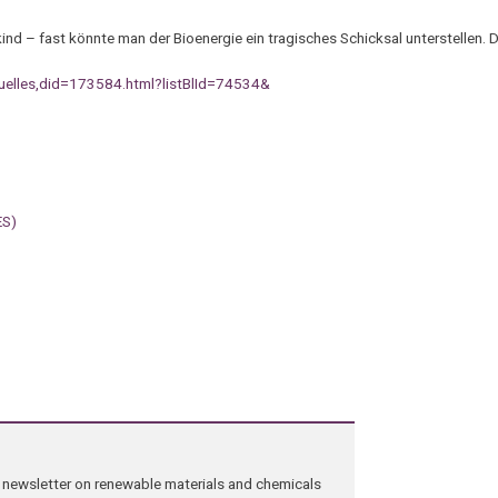
d – fast könnte man der Bioenergie ein tragisches Schicksal unterstellen.
uelles,did=173584.html?listBlId=74534&
ES)
ng newsletter on renewable materials and chemicals