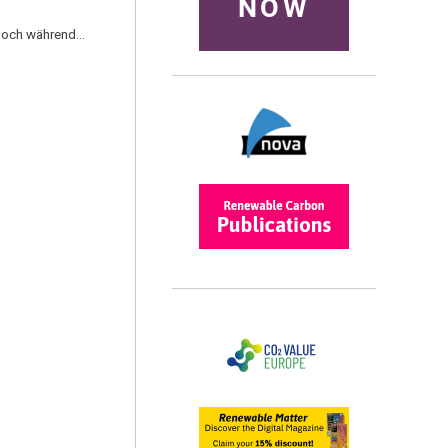
NOW
 Doch während…