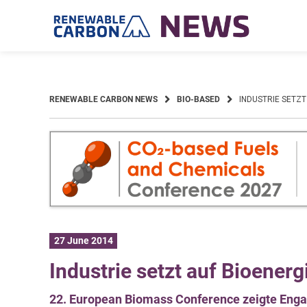
Skip
to
content
RENEWABLE CARBON NEWS
BIO-BASED
INDUSTRIE SETZT
27 June 2014
Industrie setzt auf Bioener
22. European Biomass Conference zeigte Engag