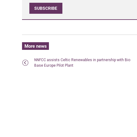
SUBSCRIBE
More news
NNFCC assists Celtic Renewables in partnership with Bio
Base Europe Pilot Plant