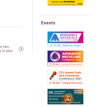
Events
un Yarn,
s To 2020