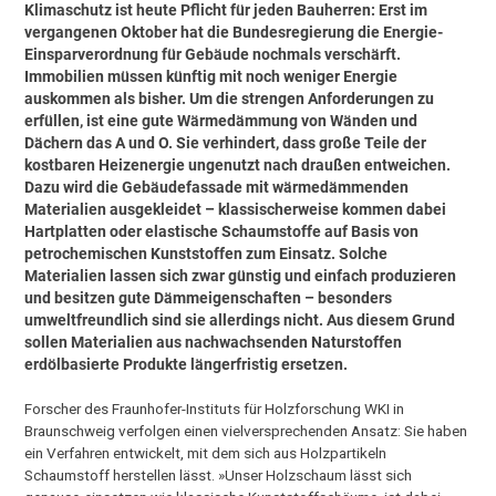
Klimaschutz ist heute Pflicht für jeden Bauherren: Erst im
vergangenen Oktober hat die Bundesregierung die Energie-
Einsparverordnung für Gebäude nochmals verschärft.
Immobilien müssen künftig mit noch weniger Energie
auskommen als bisher. Um die strengen Anforderungen zu
erfüllen, ist eine gute Wärmedämmung von Wänden und
Dächern das A und O. Sie verhindert, dass große Teile der
kostbaren Heizenergie ungenutzt nach draußen entweichen.
Dazu wird die Gebäudefassade mit wärmedämmenden
Materialien ausgekleidet – klassischerweise kommen dabei
Hartplatten oder elastische Schaumstoffe auf Basis von
petrochemischen Kunststoffen zum Einsatz. Solche
Materialien lassen sich zwar günstig und einfach produzieren
und besitzen gute Dämmeigenschaften – besonders
umweltfreundlich sind sie allerdings nicht. Aus diesem Grund
sollen Materialien aus nachwachsenden Naturstoffen
erdölbasierte Produkte längerfristig ersetzen.
Forscher des Fraunhofer-Instituts für Holzforschung WKI in
Braunschweig verfolgen einen vielversprechenden Ansatz: Sie haben
ein Verfahren entwickelt, mit dem sich aus Holzpartikeln
Schaumstoff herstellen lässt. »Unser Holzschaum lässt sich