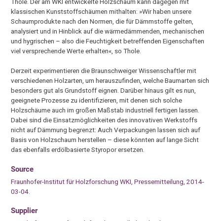
Thole. Der am WKI entwickelte Holzschaum kann dagegen mit
klassischen Kunststoffschäumen mithalten: »Wir haben unsere
Schaumprodukte nach den Normen, die für Dämmstoffe gelten,
analysiert und in Hinblick auf die wärmedämmenden, mechanischen
und hygrischen – also die Feuchtigkeit betreffenden Eigenschaften
viel versprechende Werte erhalten«, so Thole.
Derzeit experimentieren die Braunschweiger Wissenschaftler mit
verschiedenen Holzarten, um herauszufinden, welche Baumarten sich
besonders gut als Grundstoff eignen. Darüber hinaus gilt es nun,
geeignete Prozesse zu identifizieren, mit denen sich solche
Holzschäume auch im großen Maßstab industriell fertigen lassen.
Dabei sind die Einsatzmöglichkeiten des innovativen Werkstoffs
nicht auf Dämmung begrenzt: Auch Verpackungen lassen sich auf
Basis von Holzschaum herstellen – diese könnten auf lange Sicht
das ebenfalls erdölbasierte Styropor ersetzen.
Source
Fraunhofer-Institut für Holzforschung WKI, Pressemitteilung, 2014-
03-04.
Supplier