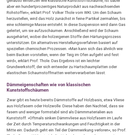
genauso einsetzen wie klassische Kunststoffschäume, ist dabei
aber ein hundertprozentiges Naturprodukt aus nachwachsenden
Rohstoffen«, erklärt Prof. Volker Thole vom WKI. Um den Schaum
herzustellen, wird das Holz zunächst in feine Partikel zermahlen, bis
eine schleimige Masse entsteht. In diese Suspension wird dann Gas
geleitet, um sie aufzuschäumen. Anschließend wird der Schaum
ausgehärtet, wobei die holzeigenen Stoffe den Härtungsprozess
unterstützen. Ein alternatives Herstellungsverfahren basiert auf
speziellen chemischen Prozessen. »Man kann sich das ähnlich wie
beim Backen vorstellen, wenn der Teig im Ofen aufgeht und fest
wird«, erklärt Prof. Thole. Das Ergebnis ist ein leichter
Grundwerkstoff, der sich entweder zu Hartschaumplatten oder
elastischen Schaumstoffmatten weiterverarbeiten lässt.
Dämmeigenschaften wie von klassischen
Kunststoffschäumen
Zwar gibt es heute bereits Dämmstoffe auf Holzbasis, etwa Vliese
aus Holzfasern oder Holzwolle. Diese haben den Nachteil, dass sie
fasern und weniger formstabil sind als Dämmmaterialien aus
Kunststoff. »Oftmals sinken Dämmvliese aus Holzfasern im Laufe
der Zeit durch Temperaturschwankungen und Feuchtigkeit in der
Mitte ein. Dadurch geht ein Teil der Dämmwirkung verloren«, so Prof.