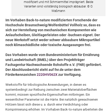
modifiziert und mit Schmiermittel imprägniert. Beide
Varianten sind vollständig biologisch abbaubar. © O.
Waßmann
Im Vorhaben Back-to-nature modifizierten Forschende der
Hochschule Braunschweig/Wolfenbüttel Vollholz so, dass es
sich zur Herstellung von mechanischen Komponenten wie
Anlaufscheiben, Gleitlagerleisten oder -buchsen eignet. Der
neue Werkstoff setzt weder schwer abbaubare Mikropartikel
noch klimaschädliche oder toxische Ausgasungen frei.
Das Vorhaben wurde vom Bundesministerium für Ernährung
und Landwirtschaft (BMEL) über den Projektträger
Fachagentur Nachwachsende Rohstoffe e.V. (FNR) gefördert.
Der Abschlussbericht steht auf fnr.de unter dem
Förderkennzeichen
2220HV062X
zur Verfügung.
Werkstoffe für tribologische Anwendungen, in denen es
systembedingt zur Reibung zwischen zwei Materialoberflächen
kommt, müssen spezifische Eigenschaften mitbringen. Ein
wesentlicher Parameter ist die Härte. Bei natürlich gewachsenen
Hölzern lässt sich diese u. a. durch eine Verdichtung oder
Komprimierung erhöhen. Im Vorhaben Back-to-nature arbeiteten die