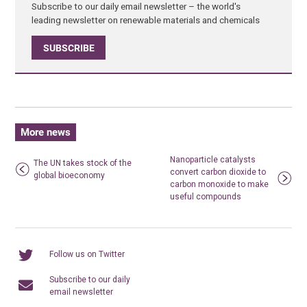
Subscribe to our daily email newsletter – the world's
leading newsletter on renewable materials and chemicals
SUBSCRIBE
More news
Nanoparticle catalysts
The UN takes stock of the
convert carbon dioxide to
global bioeconomy
carbon monoxide to make
useful compounds
Follow us on Twitter
Subscribe to our daily
email newsletter