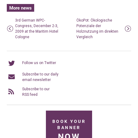
More news
3rd German WPC-
ÖkoPot: Ökologische
Congress, December 2-3,
Potenziale der
2009 at the Maritim Hotel
Holznutzung im direkten
Cologne
Vergleich
Follow us on Twitter
Subscribe to our daily
email newsletter
Subscribe to our
RSS feed
BOOK YOUR
BANNER
NOW