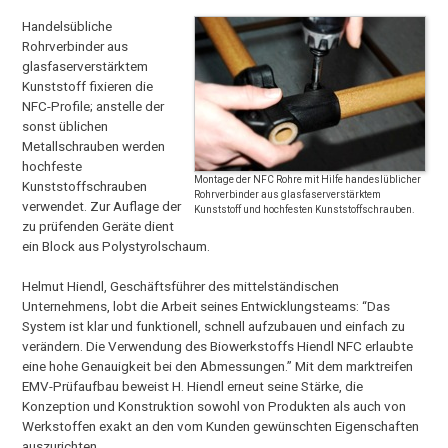
Handelsübliche
Rohrverbinder aus
glasfaserverstärktem
Kunststoff fixieren die
NFC-Profile; anstelle der
sonst üblichen
Metallschrauben werden
hochfeste
Montage der NFC Rohre mit Hilfe handeslüblicher
Kunststoffschrauben
Rohrverbinder aus glasfaserverstärktem
verwendet. Zur Auflage der
Kunststoff und hochfesten Kunststoffschrauben.
zu prüfenden Geräte dient
ein Block aus Polystyrolschaum.
Helmut Hiendl, Geschäftsführer des mittelständischen
Unternehmens, lobt die Arbeit seines Entwicklungsteams: “Das
System ist klar und funktionell, schnell aufzubauen und einfach zu
verändern. Die Verwendung des Biowerkstoffs Hiendl NFC erlaubte
eine hohe Genauigkeit bei den Abmessungen.” Mit dem marktreifen
EMV-Prüfaufbau beweist H. Hiendl erneut seine Stärke, die
Konzeption und Konstruktion sowohl von Produkten als auch von
Werkstoffen exakt an den vom Kunden gewünschten Eigenschaften
auszurichten.