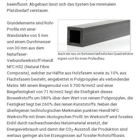
beeinflusst. Abgebaut lässt sich das System bei minimalem
Platzbedarf verstauen.
Grundelemente sind Rohr-
Profile mit einer
Wandstärke von 5 mm
und einem Durchmesser
von 30 mm aus dem
Naturfaser-
Auch die neu im Sortiment befindlichen Quadratrohre
eignen sich für einen Prüfaufbau.
Verbundwerkstoff Hiendl
NFC H52 (Natural Fibre
Composite), welcher zur Hälfte aus Holzfasern sowie zu 10% aus
Flachsfasern besteht, eingebettet in Polypropylen als verbindender
Matrix. Mit einem Biegemodul von 5.700 N/mm2 und einer
Biegefestigkeit von 71 N/mm2 liegt die Steifigkeit dieses
Biowerkstoffs um 380% über dem Wert von reinem Polypropylen, die
Festigkeit liegt bei 260% des reinen Kunststoffs. Neben den
überlegenen technologischen Merkmalen punkten Hiendl NFC
Werkstoffe mit ihrem ökologischen Profil: Im Werkstoff wird fossiles
Erdöl durch nachwachsendes Naturmaterial ersetzt, der
Energieverbrauch und damit der CO
-Ausstoß der Produktion sind
2
weitaus geringer als bei Erzeugnissen auf fossiler Rohstoffbasis.