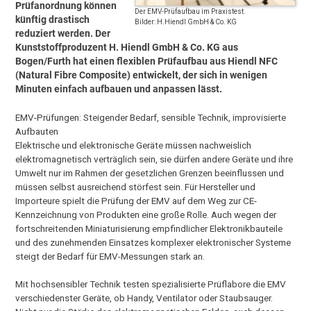
Prüfanordnung können
Der EMV-Prüfaufbau im Praxistest.
künftig drastisch
Bilder: H.Hiendl GmbH & Co. KG
reduziert werden. Der
Kunststoffproduzent H. Hiendl GmbH & Co. KG aus
Bogen/Furth hat einen flexiblen Prüfaufbau aus Hiendl NFC
(Natural Fibre Composite) entwickelt, der sich in wenigen
Minuten einfach aufbauen und anpassen lässt.
EMV-Prüfungen: Steigender Bedarf, sensible Technik, improvisierte
Aufbauten
Elektrische und elektronische Geräte müssen nachweislich
elektromagnetisch verträglich sein, sie dürfen andere Geräte und ihre
Umwelt nur im Rahmen der gesetzlichen Grenzen beeinflussen und
müssen selbst ausreichend störfest sein. Für Hersteller und
Importeure spielt die Prüfung der EMV auf dem Weg zur CE-
Kennzeichnung von Produkten eine große Rolle. Auch wegen der
fortschreitenden Miniaturisierung empfindlicher Elektronikbauteile
und des zunehmenden Einsatzes komplexer elektronischer Systeme
steigt der Bedarf für EMV-Messungen stark an.
Mit hochsensibler Technik testen spezialisierte Prüflabore die EMV
verschiedenster Geräte, ob Handy, Ventilator oder Staubsauger.