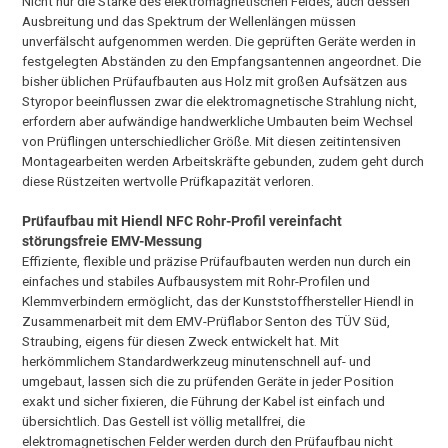
Nicht nur die Stärke des elektromagnetischen Feldes, auch dessen
Ausbreitung und das Spektrum der Wellenlängen müssen
unverfälscht aufgenommen werden. Die geprüften Geräte werden in
festgelegten Abständen zu den Empfangsantennen angeordnet. Die
bisher üblichen Prüfaufbauten aus Holz mit großen Aufsätzen aus
Styropor beeinflussen zwar die elektromagnetische Strahlung nicht,
erfordern aber aufwändige handwerkliche Umbauten beim Wechsel
von Prüflingen unterschiedlicher Größe. Mit diesen zeitintensiven
Montagearbeiten werden Arbeitskräfte gebunden, zudem geht durch
diese Rüstzeiten wertvolle Prüfkapazität verloren.
Prüfaufbau mit Hiendl NFC Rohr-Profil vereinfacht
störungsfreie EMV-Messung
Effiziente, flexible und präzise Prüfaufbauten werden nun durch ein
einfaches und stabiles Aufbausystem mit Rohr-Profilen und
Klemmverbindern ermöglicht, das der Kunststoffhersteller Hiendl in
Zusammenarbeit mit dem EMV-Prüflabor Senton des TÜV Süd,
Straubing, eigens für diesen Zweck entwickelt hat. Mit
herkömmlichem Standardwerkzeug minutenschnell auf- und
umgebaut, lassen sich die zu prüfenden Geräte in jeder Position
exakt und sicher fixieren, die Führung der Kabel ist einfach und
übersichtlich. Das Gestell ist völlig metallfrei, die
elektromagnetischen Felder werden durch den Prüfaufbau nicht