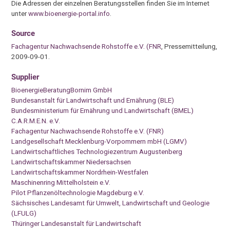
Die Adressen der einzelnen Beratungsstellen finden Sie im Internet
unter
www.bioenergie-portal.info
.
Source
Fachagentur Nachwachsende Rohstoffe e.V. (FNR
, Pressemitteilung,
2009-09-01.
Supplier
BioenergieBeratungBornim GmbH
Bundesanstalt für Landwirtschaft und Ernährung (BLE)
Bundesministerium für Ernährung und Landwirtschaft (BMEL)
C.A.R.M.E.N. e.V.
Fachagentur Nachwachsende Rohstoffe e.V. (FNR)
Landgesellschaft Mecklenburg-Vorpommern mbH (LGMV)
Landwirtschaftliches Technologiezentrum Augustenberg
Landwirtschaftskammer Niedersachsen
Landwirtschaftskammer Nordrhein-Westfalen
Maschinenring Mittelholstein e.V.
Pilot Pflanzenöltechnologie Magdeburg e.V.
Sächsisches Landesamt für Umwelt, Landwirtschaft und Geologie
(LFULG)
Thüringer Landesanstalt für Landwirtschaft