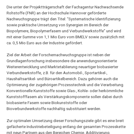
Die unter der Projektträgerschaft der Fachagentur Nachwachsende
Rohstoffe (FNR) an der Hochschule Hannover geförderte
Nachwuchsgruppe trägt den Titel: “Systematische Identifizierung
sowie praktische Umsetzung von Synergien im Bereich der
Biopolymere, Biopolymerfasern und Verbundwerkstoffe” und wird
mit einer Summe von 1,1 Mio Euro vom BMELV sowie zusätzlich mit
ca. 0,5 Mio Euro aus der Industrie gefördert.
Ziel der Arbeit der Forschernachwuchsgruppe ist neben der
Grundlagenforschung insbesondere die anwendungsorientierte
Weiterentwicklung und Marktetablierung neuartiger biobasierter
Verbundwerkstoffe, z.B. für den Automobil-, Sportartikel-,
Haushaltsartikel- und Büroartikelbereich. Dazu gehören auch die
Optimierung der zugehörigen Prozesstechnik und die Verarbeitung.
Konventionelle Kunststoffe sowie Glas-, Kohle- oder herkömmliche
Kunststofffasern als Verstärkungskomponente sollen dabei durch
biobasierte Fasern sowie Biokunststoffe oder
Bioverbundwerkstoffe nachhaltig substituiert werden.
Zur optimalen Umsetzung dieser Forschungsziele gibt es eine breit
gefächerte Industriebeteiligung entlang der gesamten Prozesskette
mit neun Partnern aus den Bereichen Chemie, Additivierung,