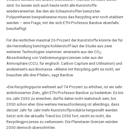
sind. So lassen sich auch heute nicht alle Kunststoffe
wiederverwerten. Bei den als Schaumstoffen benutzten
Polyurethanen beispielsweise muss das Recycling erst noch etabliert
werden – eine Frage, mit der sich ETH-​Professor Bardow ebenfalls
beschäftigt.
Für die restlichen maximal 26 Prozent der Kunststoffe könnte der für
die Herstellung benötigte Kohlenstoff laut der Studie aus zwei
weiteren Technologien stammen: einerseits aus der CO
-​
2
Absscheidung von Verbrennungsprozessen oder aus der
Atmosphäre (CCU, für englisch: Carbon Capture and Utilisation) und
andererseits aus Biomasse. «Alleine mit Recycling geht es nicht, wir
brauchen alle drei Pfeiler», sagt Bardow.
«Die Recyclingquote weltweit auf 74 Prozent zu erhöhen, ist ein sehr
ambitioniertes Ziel», gibt ETH-​Professor Bardow zu bedenken. Es bis
ins Jahr 2030 zu erreichen, dürfte daher nicht realistisch sein, bis
2050 schon eher. Eine weitere Herausforderung ist allerdings, dass
derzeit Jahr für Jahr mehr Kunststoffprodukte hergestellt werden.
Setzt sich der aktuelle Trend bis 2050 fort, reicht es nicht, die
Recyclingprozesse zu verbessern. Die Planetaren Grenzen würden
2050 dennoch überschritten.