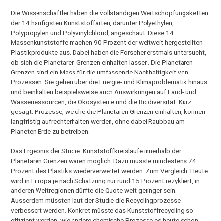
Die Wissenschaftler haben die vollständigen Wertschöpfungsketten
der 14 häufigsten Kunststoffarten, darunter Polyethylen,
Polypropylen und Polyvinylchlorid, angeschaut. Diese 14
Massenkunststoffe machen 90 Prozent der weltweit hergestellten
Plastikprodukte aus. Dabei haben die Forscher erstmals untersucht,
ob sich die Planetaren Grenzen einhalten lassen. Die Planetaren
Grenzen sind ein Mass für die umfassende Nachhaltigkeit von
Prozessen. Sie gehen über die Energie-​ und Klimaproblematik hinaus
und beinhalten beispielsweise auch Auswirkungen auf Land-​ und
Wasserressourcen, die Ökosysteme und die Biodiversität. Kurz
gesagt: Prozesse, welche die Planetaren Grenzen einhalten, können
langfristig aufrechterhalten werden, ohne dabei Raubbau am
Planeten Erde zu betreiben.
Das Ergebnis der Studie: Kunststoffkreisläufe innerhalb der
Planetaren Grenzen wären möglich. Dazu müsste mindestens 74
Prozent des Plastiks wiederverwertet werden. Zum Vergleich: Heute
wird in Europa je nach Schätzung nur rund 15 Prozent rezykliert, in
anderen Weltregionen dürfte die Quote weit geringer sein.
Ausserdem müssten laut der Studie die Recyclingprozesse
verbessert werden. Konkret müsste das Kunststoffrecycling so
effizient werden, wie andere chemische Prozesse es heute schon