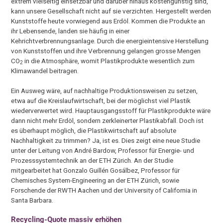
extrem vielseitig einsetzbar und darüber hinaus kostengünstig sind,
kann unsere Gesellschaft nicht auf sie verzichten. Hergestellt werden
Kunststoffe heute vorwiegend aus Erdöl. Kommen die Produkte an
ihr Lebensende, landen sie häufig in einer
Kehrichtverbrennungsanlage. Durch die energieintensive Herstellung
von Kunststoffen und ihre Verbrennung gelangen grosse Mengen
CO
in die Atmosphäre, womit Plastikprodukte wesentlich zum
2
Klimawandel beitragen.
Ein Ausweg wäre, auf nachhaltige Produktionsweisen zu setzen,
etwa auf die Kreislaufwirtschaft, bei der möglichst viel Plastik
wiederverwertet wird. Hauptausgangsstoff für Plastikprodukte wäre
dann nicht mehr Erdöl, sondern zerkleinerter Plastikabfall. Doch ist
es überhaupt möglich, die Plastikwirtschaft auf absolute
Nachhaltigkeit zu trimmen? Ja, ist es. Dies zeigt eine neue Studie
unter der Leitung von André Bardow, Professor für Energie-​ und
Prozesssystemtechnik an der ETH Zürich. An der Studie
mitgearbeitet hat Gonzalo Guillén Gosálbez, Professor für
Chemisches System-​Engineering an der ETH Zürich, sowie
Forschende der RWTH Aachen und der University of California in
Santa Barbara.
Recycling-​Quote massiv erhöhen