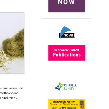
NOW
n den Fasern und
imethoxysilan
 sind relativ