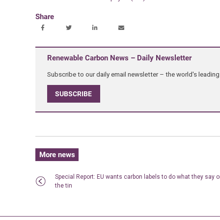
Share
Renewable Carbon News – Daily Newsletter
Subscribe to our daily email newsletter – the world's leadi
SUBSCRIBE
More news
Special Report: EU wants carbon labels to do what they say 
the tin