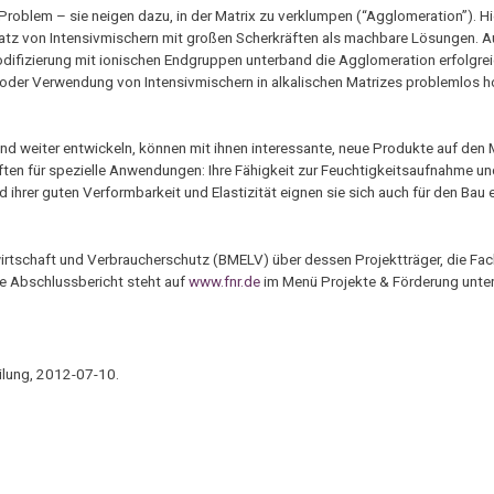
 Problem – sie neigen dazu, in der Matrix zu verklumpen (“Agglomeration”). Hi
nsatz von Intensivmischern mit großen Scherkräften als machbare Lösungen. 
ifizierung mit ionischen Endgruppen unterband die Agglomeration erfolgre
oder Verwendung von Intensivmischern in alkalischen Matrizes problemlos h
end weiter entwickeln, können mit ihnen interessante, neue Produkte auf den 
ften für spezielle Anwendungen: Ihre Fähigkeit zur Feuchtigkeitsaufnahme un
 ihrer guten Verformbarkeit und Elastizität eignen sie sich auch für den Bau
rtschaft und Verbraucherschutz (BMELV) über dessen Projektträger, die Fa
e Abschlussbericht steht auf
www.fnr.de
im Menü Projekte & Förderung unte
ilung, 2012-07-10.