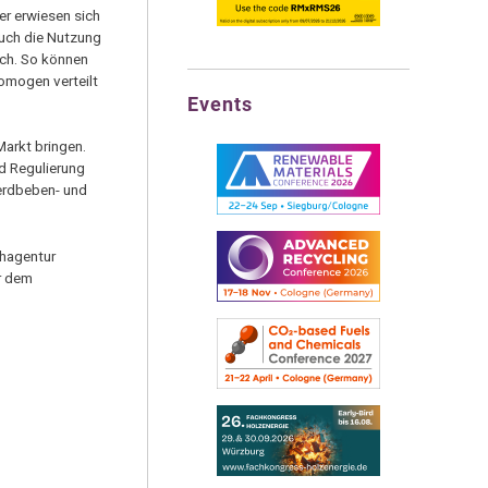
er erwiesen sich
Auch die Nutzung
ich. So können
omogen verteilt
Events
Markt bringen.
d Regulierung
 erdbeben- und
chagentur
r dem