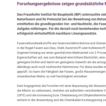
Forschungsergebnisse zeigen grundsätzliche
Das Fraunhofer Institut für Bauphysik (IBP) untersuchte z
Naturfasern und ihr Potenzial bei der Bewehrung von Beton
ermittelten die grundlegenden Vor- und Nachteile, die Fase
Aufgabe mitbringen. Für die derzeit noch bestehenden tec
erfolgreich wirtschaftlich machbare Lösungsansätze.
Faserverbundwerkstoffe wie faserverstärkte Betone und Zemente
in der Regel Fasern aus Glas, Stahl, Kunststoff oder Kohlenstoff
Segment bislang nur einen geschätzten Marktanteil von 2 Prozen
Eigenschaften auf, wie zum Beispiel eine höhere Elastizität, eine
geringere Dichte und damit ein geringeres Gewicht als die ano
allerdings auch noch technische Hemmnisse. Für diese wurden i
geprüft. So kann die Fähigkeit der Fasern, große Wassermenge
mineralischen Matrix zu viel Feuchtigkeit entziehen.
Dem begegneten die Forscher mit einer Anpassung der Wasserz
der Matrix zu verbessern, testeten sie außerdem verschiedene Ve
(GPS) und die Ionisierung bzw. Chelatierung mit Ethylendiamintet
einfach in der Anwendung und die Chemikalien kostengünstig ve