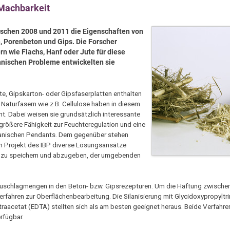
 Machbarkeit
wischen 2008 und 2011 die Eigenschaften von
, Porenbeton und Gips. Die Forscher
rn wie Flachs, Hanf oder Jute für diese
hnischen Probleme entwickelten sie
, Gipskarton- oder Gipsfaserplatten enthalten
. Naturfasern wie z.B. Cellulose haben in diesem
t. Dabei weisen sie grundsätzlich interessante
 größere Fähigkeit zur Feuchteregulation und eine
rganischen Pendants. Dem gegenüber stehen
m Projekt des IBP diverse Lösungsansätze
n zu speichern und abzugeben, der umgebenden
uschlagmengen in den Beton- bzw. Gipsrezepturen. Um die Haftung zwische
rfahren zur Oberflächenbearbeitung. Die Silanisierung mit Glycidoxypropyltr
raacetat (EDTA) stellten sich als am besten geeignet heraus. Beide Verfahren
rfügbar.