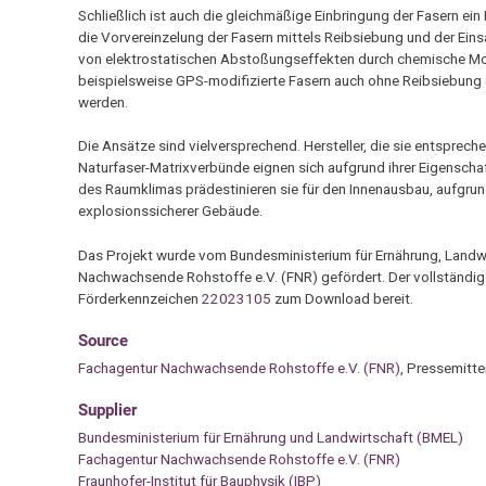
Schließlich ist auch die gleichmäßige Einbringung der Fasern ein
die Vorvereinzelung der Fasern mittels Reibsiebung und der Ei
von elektrostatischen Abstoßungseffekten durch chemische Mod
beispielsweise GPS-modifizierte Fasern auch ohne Reibsiebung 
werden.
Die Ansätze sind vielversprechend. Hersteller, die sie entsprech
Naturfaser-Matrixverbünde eignen sich aufgrund ihrer Eigenscha
des Raumklimas prädestinieren sie für den Innenausbau, aufgrund
explosionssicherer Gebäude.
Das Projekt wurde vom Bundesministerium für Ernährung, Landwi
Nachwachsende Rohstoffe e.V. (FNR) gefördert. Der vollständig
Förderkennzeichen
22023105
zum Download bereit.
Source
Fachagentur Nachwachsende Rohstoffe e.V. (FNR)
, Pressemitte
Supplier
Bundesministerium für Ernährung und Landwirtschaft (BMEL)
Fachagentur Nachwachsende Rohstoffe e.V. (FNR)
Fraunhofer-Institut für Bauphysik (IBP)