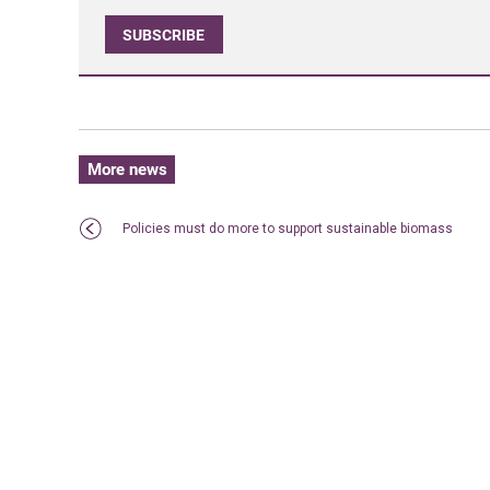
SUBSCRIBE
More news
Policies must do more to support sustainable biomass