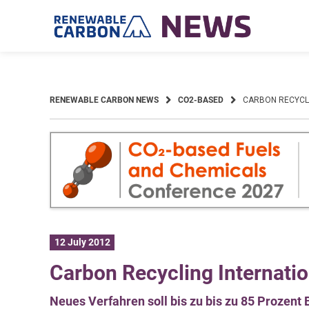
Skip
to
content
RENEWABLE CARBON NEWS
CO2-BASED
CARBON RECYCLI
12 July 2012
Carbon Recycling Internatio
Neues Verfahren soll bis zu bis zu 85 Prozen