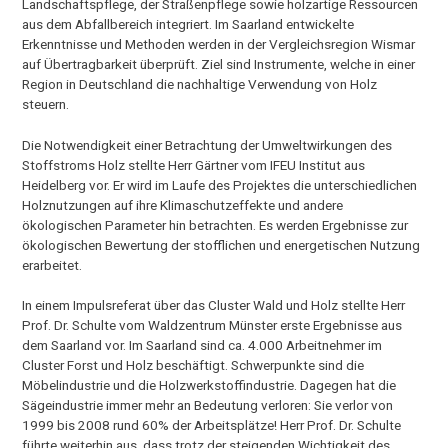
Landschaftspflege, der Straßenpflege sowie holzartige Ressourcen
aus dem Abfallbereich integriert. Im Saarland entwickelte
Erkenntnisse und Methoden werden in der Vergleichsregion Wismar
auf Übertragbarkeit überprüft. Ziel sind Instrumente, welche in einer
Region in Deutschland die nachhaltige Verwendung von Holz
steuern.
Die Notwendigkeit einer Betrachtung der Umweltwirkungen des
Stoffstroms Holz stellte Herr Gärtner vom IFEU Institut aus
Heidelberg vor. Er wird im Laufe des Projektes die unterschiedlichen
Holznutzungen auf ihre Klimaschutzeffekte und andere
ökologischen Parameter hin betrachten. Es werden Ergebnisse zur
ökologischen Bewertung der stofflichen und energetischen Nutzung
erarbeitet.
In einem Impulsreferat über das Cluster Wald und Holz stellte Herr
Prof. Dr. Schulte vom Waldzentrum Münster erste Ergebnisse aus
dem Saarland vor. Im Saarland sind ca. 4.000 Arbeitnehmer im
Cluster Forst und Holz beschäftigt. Schwerpunkte sind die
Möbelindustrie und die Holzwerkstoffindustrie. Dagegen hat die
Sägeindustrie immer mehr an Bedeutung verloren: Sie verlor von
1999 bis 2008 rund 60% der Arbeitsplätze! Herr Prof. Dr. Schulte
führte weiterhin aus, dass trotz der steigenden Wichtigkeit des