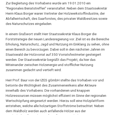
Zur Begleitung des Vorhabens wurde am 19.01.2010 ein
“Regionales Beiratstreffen” veranstaltet. Neben dem Staatssekretär
Herrn Klaus Borger waren Vertreter der Holzwerkstoffindustrie, der
Abfallwirtschaft, des Saarforstes, des privaten Waldbesitzes sowie
des Naturschutzes eingeladen.
In einem Grußwort stellt Herr Staatssekretär Klaus Borger die
Forststrategie der neuen Landesregierung vor. Ziel ist es die Bereiche
Erholung, Naturschutz, Jagd und Nutzung im Einklang zu sehen, ohne
einen Bereich zu bevorzugen. Dabei soll in den nächsten Jahren im
Staatswald der Holzvorrat auf 350 Vorratsfestmeter gesteigert
werden. Der Staatssekretär begrüßt das Projekt, da hier das
Miteinander zwischen Holzenergie und stofflicher Nutzung
zusammen gedacht und vertieft wird.
Herr Prof. Baur von der IZES gGmbH stellte das Vorhaben vor und
betonte die Wichtigkeit des Zusammenwirkens aller Akteure
innerhalb des Vorhabens. Die vorhandenen und knappen
Holzressourcen müssen möglichst effizient im Sinne der regionalen
Wertschöpfung eingesetzt werden. Hierzu soll eine Holzplattform
entstehen, welche alle holzartigen Stoffströme betrachtet. Neben
dem Waldholz werden auch anfallende Hölzer aus der