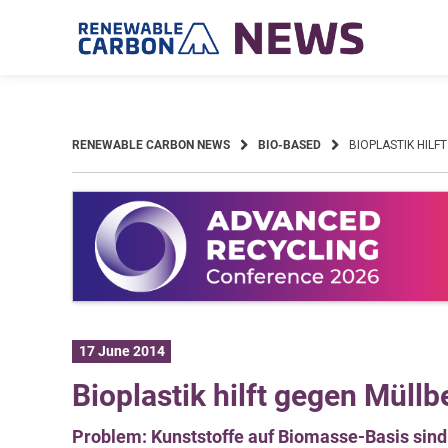
Skip
to
content
RENEWABLE CARBON NEWS
BIO-BASED
BIOPLASTIK HILF
17 June 2014
Bioplastik hilft gegen Müllb
Problem: Kunststoffe auf Biomasse-Basis sind