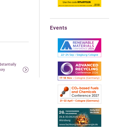
Events
stantially
ory