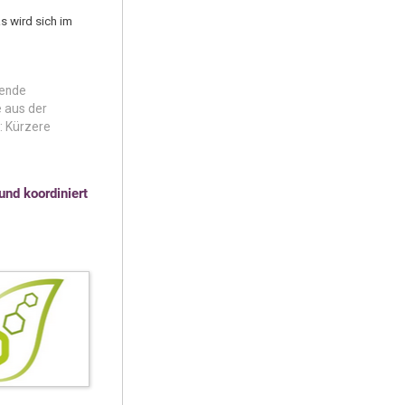
s wird sich im
tende
e aus der
l: Kürzere
nd koordiniert