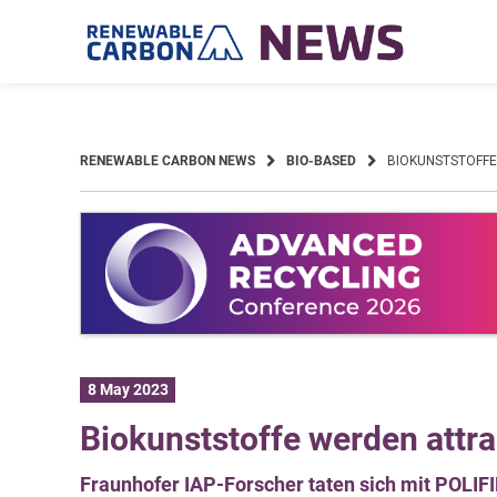
Skip
to
content
RENEWABLE CARBON NEWS
BIO-BASED
BIOKUNSTSTOFFE
8 May 2023
Biokunststoffe werden attrak
Fraunhofer IAP-Forscher taten sich mit POLI