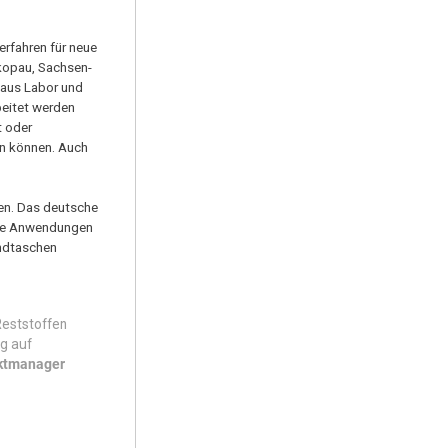
erfahren für neue
kopau, Sachsen-
 aus Labor und
beitet werden
t oder
en können. Auch
en. Das deutsche
iche Anwendungen
andtaschen
Reststoffen
ng auf
ektmanager