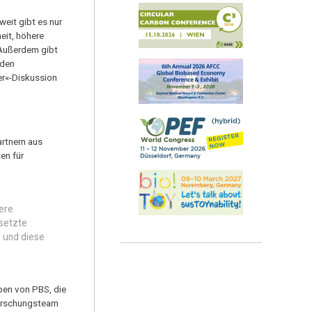
weit gibt es nur
eit, höhere
 Außerdem gibt
rden
er«-Diskussion
rtnern aus
en für
ere
esetzte
, und diese
pen von PBS, die
Forschungsteam