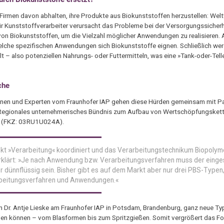
 Firmen davon abhalten, ihre Produkte aus Biokunststoffen herzustellen: Welt
ür Kunststoffverarbeiter verursacht das Probleme bei der Versorgungssicherh
on Biokunststoffen, um die Vielzahl möglicher Anwendungen zu realisieren.
 welche spezifischen Anwendungen sich Biokunststoffe eignen. Schließlich we
lt – also potenziellen Nahrungs- oder Futtermitteln, was eine »Tank-oder-Tell
che
tinnen und Experten vom Fraunhofer IAP gehen diese Hürden gemeinsam mit Pa
»Regionales unternehmerisches Bündnis zum Aufbau von Wertschöpfungskett
an (FKZ: 03RU1U024A).
ekt »Verarbeitung« koordiniert und das Verarbeitungstechnikum Biopolym
erklärt: »Je nach Anwendung bzw. Verarbeitungsverfahren muss der eing
er dünnflüssig sein. Bisher gibt es auf dem Markt aber nur drei PBS-Typen
rarbeitungsverfahren und Anwendungen.«
 Dr. Antje Lieske am Fraunhofer IAP in Potsdam, Brandenburg, ganz neue Ty
werden können – vom Blasformen bis zum Spritzgießen. Somit vergrößert das 