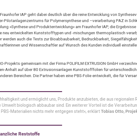
raunhofer IAP geht dabei deutlich über die reine Entwicklung von Synthesev
er-Pilotanlagenzentrums für Polymersynthese und –verarbeitung PAZ in Sch
teilung »Synthese und Produktentwicklung« am Fraunhofer IAP, die Ergebnisse
die neu entwickelten Kunststofftypen und -mischungen thermoplastisch verar
r werden auch die Tests zur Bioabbaubarkeit, Bedruckbarkeit, Siegelfähigkei
haftlerinnen und Wissenschaftler auf Wunsch des Kunden individuell einstell
UBIO-Projekts gemeinsam mit der Firma POLIFILM EXTRUSION GmbH verzeichn
n-Anhalt auf über 80 Extrusionsanlagen Kunststofffolien für unterschiedl
nderen Bereichen. Die Partner haben eine PBS-Folie entwickelt, die für Vers
achhaltigkeit und ermöglicht uns, Produkte anzubieten, die aus regionalen 
ie Umwelt biologisch abbaubar sind. Ein weiterer Vorteil ist die Verarbeitu
BS-Materialien nichts mehr entgegen steht«, erklärt
Tobias Otto, Proj
lanzliche Reststoffe