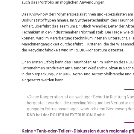
auch das Portfolio an möglichen Anwendungen.
Das Know-how der Polymerspezialistinnen und -spezialisten am F
Biokunststofftypen hinaus. Im Synthesetechnikum des Fraunhof
Anhalt, überführt das Team um Dr. Ulrich Wendler, Leiter der Ab
Technikum in den industrienahen Pilotmaßstab. Die Frage, wie 
können, wird im Verarbeitungstechnikum intensiv untersucht. Hie
Maschinengängigkeit durchgeführt – Kriterien, die die Wissensc
die Recyclingfähigkeit wird im RUBIO-Konsortium getestet.
Einen ersten Erfolg kann das Fraunhofer IAP im Rahmen des R
Unternehmen produziert am Standort Weißandt-Gölzau in Sachse
in der Verpackung-, der Bau-, Agrar- und Automobilbranche und a
eingesetzt werden kann.
»Diese Kooperation ist ein wichtiger Schritt in Richtung N
hergestellt wurden, die recyclingfähig und bei Verlust in d
gängigen Extrusionsanlagen, wodurch dem Siegesweg der P
R&D bei der POLIFILM EXTRUSION GmbH
.
Keine »Tank-oder-Teller«-Diskussion durch regionale pf