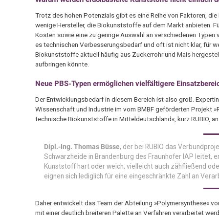
Trotz des hohen Potenzials gibt es eine Reihe von Faktoren, die
wenige Hersteller, die Biokunststoffe auf dem Markt anbieten. F
Kosten sowie eine zu geringe Auswahl an verschiedenen Typen v
es technischen Verbesserungsbedarf und oft ist nicht klar, für
Biokunststoffe aktuell häufig aus Zuckerrohr und Mais hergestel
aufbringen könnte.
Neue PBS-Typen ermöglichen vielfältigere Einsatzberei
Der Entwicklungsbedarf in diesem Bereich ist also groß. Exper
Wissenschaft und Industrie im vom BMBF geförderten Projekt 
technische Biokunststoffe in Mitteldeutschland«, kurz RUBIO, 
Dipl.-Ing. Thomas Büsse
, der bei RUBIO das Verbundproj
Schwarzheide in Brandenburg des Fraunhofer IAP leitet, 
Kunststoff hart oder weich, vielleicht auch zähfließend od
eignen sich lediglich für eine eingeschränkte Zahl an Ve
Daher entwickelt das Team der Abteilung »Polymersynthese« von
mit einer deutlich breiteren Palette an Verfahren verarbeitet 