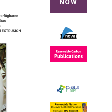
NOW
 verfügbaren
 Das
s
ILM EXTRUSION