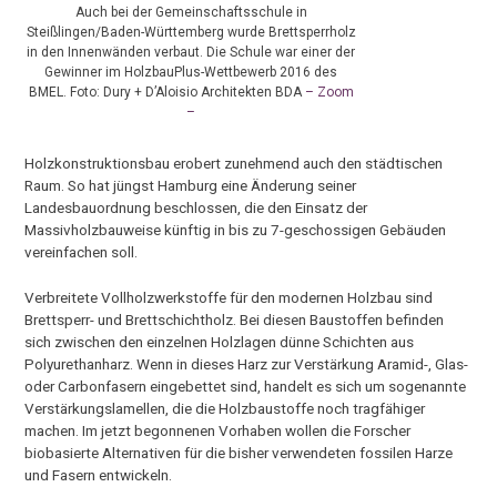
Auch bei der Gemeinschaftsschule in
Steißlingen/Baden-Württemberg wurde Brettsperrholz
in den Innenwänden verbaut. Die Schule war einer der
Gewinner im HolzbauPlus-Wettbewerb 2016 des
BMEL. Foto: Dury + D’Aloisio Architekten BDA
– Zoom
–
Holzkonstruktionsbau erobert zunehmend auch den städtischen
Raum. So hat jüngst Hamburg eine Änderung seiner
Landesbauordnung beschlossen, die den Einsatz der
Massivholzbauweise künftig in bis zu 7-geschossigen Gebäuden
vereinfachen soll.
Verbreitete Vollholzwerkstoffe für den modernen Holzbau sind
Brettsperr- und Brettschichtholz. Bei diesen Baustoffen befinden
sich zwischen den einzelnen Holzlagen dünne Schichten aus
Polyurethanharz. Wenn in dieses Harz zur Verstärkung Aramid-, Glas-
oder Carbonfasern eingebettet sind, handelt es sich um sogenannte
Verstärkungslamellen, die die Holzbaustoffe noch tragfähiger
machen. Im jetzt begonnenen Vorhaben wollen die Forscher
biobasierte Alternativen für die bisher verwendeten fossilen Harze
und Fasern entwickeln.