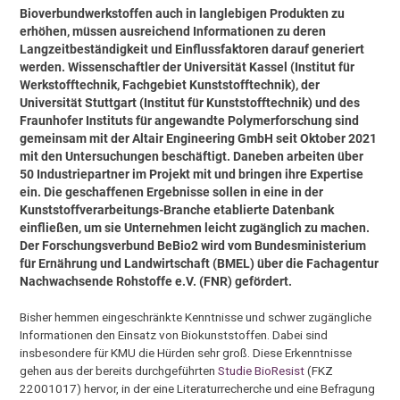
Bioverbundwerkstoffen auch in langlebigen Produkten zu
erhöhen, müssen ausreichend Informationen zu deren
Langzeitbeständigkeit und Einflussfaktoren darauf generiert
werden. Wissenschaftler der Universität Kassel (Institut für
Werkstofftechnik, Fachgebiet Kunststofftechnik), der
Universität Stuttgart (Institut für Kunststofftechnik) und des
Fraunhofer Instituts für angewandte Polymerforschung sind
gemeinsam mit der Altair Engineering GmbH seit Oktober 2021
mit den Untersuchungen beschäftigt. Daneben arbeiten über
50 Industriepartner im Projekt mit und bringen ihre Expertise
ein. Die geschaffenen Ergebnisse sollen in eine in der
Kunststoffverarbeitungs-Branche etablierte Datenbank
einfließen, um sie Unternehmen leicht zugänglich zu machen.
Der Forschungsverbund BeBio2 wird vom Bundesministerium
für Ernährung und Landwirtschaft (BMEL) über die Fachagentur
Nachwachsende Rohstoffe e.V. (FNR) gefördert.
Bisher hemmen eingeschränkte Kenntnisse und schwer zugängliche
Informationen den Einsatz von Biokunststoffen. Dabei sind
insbesondere für KMU die Hürden sehr groß. Diese Erkenntnisse
gehen aus der bereits durchgeführten
Studie BioResist
(FKZ
22001017) hervor, in der eine Literaturrecherche und eine Befragung