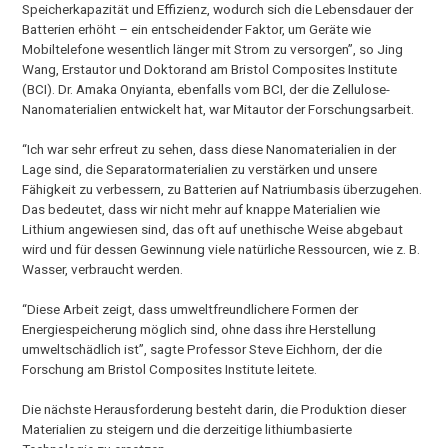
Speicherkapazität und Effizienz, wodurch sich die Lebensdauer der
Batterien erhöht – ein entscheidender Faktor, um Geräte wie
Mobiltelefone wesentlich länger mit Strom zu versorgen”, so Jing
Wang, Erstautor und Doktorand am Bristol Composites Institute
(BCI). Dr. Amaka Onyianta, ebenfalls vom BCI, der die Zellulose-
Nanomaterialien entwickelt hat, war Mitautor der Forschungsarbeit.
“Ich war sehr erfreut zu sehen, dass diese Nanomaterialien in der
Lage sind, die Separatormaterialien zu verstärken und unsere
Fähigkeit zu verbessern, zu Batterien auf Natriumbasis überzugehen.
Das bedeutet, dass wir nicht mehr auf knappe Materialien wie
Lithium angewiesen sind, das oft auf unethische Weise abgebaut
wird und für dessen Gewinnung viele natürliche Ressourcen, wie z. B.
Wasser, verbraucht werden.
“Diese Arbeit zeigt, dass umweltfreundlichere Formen der
Energiespeicherung möglich sind, ohne dass ihre Herstellung
umweltschädlich ist”, sagte Professor Steve Eichhorn, der die
Forschung am Bristol Composites Institute leitete.
Die nächste Herausforderung besteht darin, die Produktion dieser
Materialien zu steigern und die derzeitige lithiumbasierte