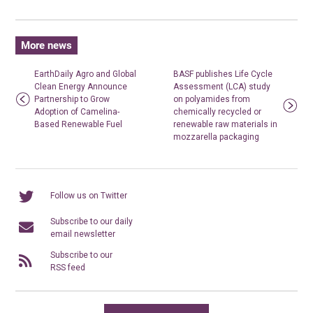
More news
EarthDaily Agro and Global
BASF publishes Life Cycle
Clean Energy Announce
Assessment (LCA) study
Partnership to Grow
on polyamides from
Adoption of Camelina-
chemically recycled or
Based Renewable Fuel
renewable raw materials in
mozzarella packaging
Follow us on Twitter
Subscribe to our daily
email newsletter
Subscribe to our
RSS feed