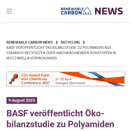
Skip
to
content
RENEWABLE CARBON NEWS
RECYCLING
BASF VER­ÖFFENT­LICHT ÖKO­BILANZ­STUDIE ZU POLY­AMIDEN AUS
CHEMISCH RECYCELTEN ODER NACH­WACHSENDEN ROH­STOFFEN IN
MOZZARELLA-VER­PACK­UNGEN
9 August 2023
BASF ver­öffent­licht Öko­
bilanz­studie zu Poly­amiden