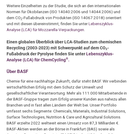
Weitere Einzelheiten zu der Studie, die sich an den internationalen
Normen für Ökobilanzen (ISO 14040:2006 und 14044:2006) und
dem CO
-Fußabdruck von Produkten (ISO 14067:2018) orientiert
2
und mit diesen übereinstimmt, finden Sie unter
Lebenszyklus-
Analyse (LCA) für Mozzarella-Verpackungen
.
Einen globalen Überblick über LCA-Studien zum chemischen
Recycling (2003-2023) mit Schwerpunkt auf dem CO
-
2
Fußabdruck der Pyrolyse finden Sie unter
Lebenszyklus-
®
Analyse (LCA) für ChemCycling
.
Über BASF
Chemie für eine nachhaltige Zukunft, dafür steht BASF. Wir verbinden
wirtschaftlichen Erfolg mit dem Schutz der Umwelt und
gesellschaftlicher Verantwortung. Mehr als 111.000 Mitarbeitende in
der BASF-Gruppe tragen zum Erfolg unserer Kunden aus nahezu allen
Branchen und in fast allen Ländern der Welt bei. Unser Portfolio
umfasst sechs Segmente: Chemicals, Materials, Industrial Solutions,
Surface Technologies, Nutrition & Care und Agricultural Solutions.
BASF erzielte 2022 weltweit einen Umsatz von 87,3 Milliarden €.
BASF-Aktien werden an der Börse in Frankfurt (BAS) sowie als