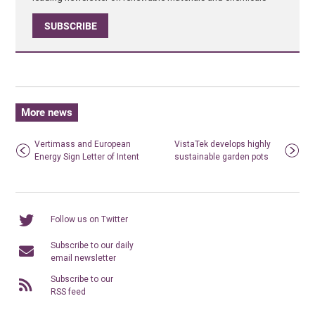
SUBSCRIBE
More news
Vertimass and European
VistaTek develops highly
Energy Sign Letter of Intent
sustainable garden pots
Follow us on Twitter
Subscribe to our daily
email newsletter
Subscribe to our
RSS feed