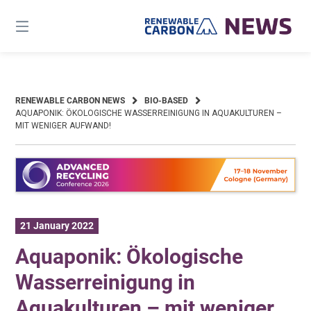
Skip
to
content
RENEWABLE CARBON NEWS
BIO-BASED
AQUAPONIK: ÖKOLOGISCHE WASSERREINIGUNG IN AQUAKULTUREN –
MIT WENIGER AUFWAND!
21 January 2022
Aquaponik: Ökologische
Wasserreinigung in
Aquakulturen – mit weniger