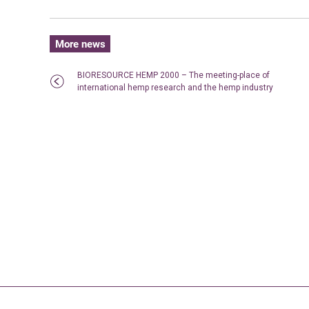
More news
BIORESOURCE HEMP 2000 – The meeting-place of
international hemp research and the hemp industry