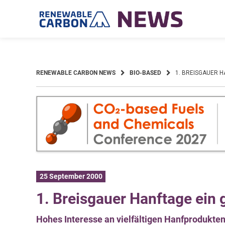
Skip
to
content
RENEWABLE CARBON NEWS
BIO-BASED
1. BREISGAUER H
25 September 2000
1. Breisgauer Hanftage ein 
Hohes Interesse an vielfältigen Hanfprodukte