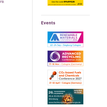
BFB
.
Events