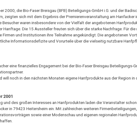
er 2000, die Bio-Faser Breisgau (BFB) Beteiligungs-GmbH i.G. und der Badis
m, zeigten sich mit dem Ergebnis der Premierenveranstaltung am Hanfacker i
te Besucher waren insbesondere von der Vielfalt der angebotenen Hanfprodu
Hanftage. Die 15 Aussteller freuten sich über die starke Nachfrage. Für die
te Firmen und Institutionen ihre Teilnahme angekündigt. Die angebotenen Vor
he Informationsdefizite und Vorurteile über die vielseitig nutzbare Hanfp
cher eine finanzielles Engagement bei der Bio-Faser Breisgau Beteiligungs
tionspartner.
und will noch in den nächsten Monaten eigene Hanfprodukte aus der Region in
er 2001
ng und des großen Interesses an Hanfprodukten laden die Veranstalter schon 
er in 79423 Heitersheim ein. Mit zahlreichen weiteren Firmenbeteiligungen
rationsvorträgen sowie einer Modenschau und eigenen regionalen Hanfprodu
haffen.