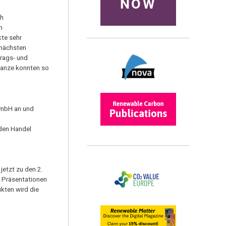
NOW
ch
n
kte sehr
 nächsten
trags- und
flanze konnten so
-GmbH an und
 den Handel
jetzt zu den 2.
, Präsentationen
kten wird die