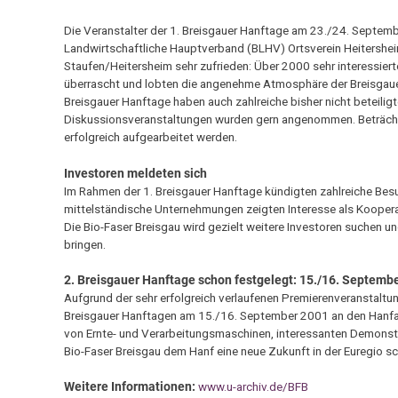
Die Veranstalter der 1. Breisgauer Hanftage am 23./24. Septemb
Landwirtschaftliche Hauptverband (BLHV) Ortsverein Heitershei
Staufen/Heitersheim sehr zufrieden: Über 2000 sehr interessier
überrascht und lobten die angenehme Atmosphäre der Breisgauer 
Breisgauer Hanftage haben auch zahlreiche bisher nicht beteilig
Diskussionsveranstaltungen wurden gern angenommen. Beträchtlic
erfolgreich aufgearbeitet werden.
Investoren meldeten sich
Im Rahmen der 1. Breisgauer Hanftage kündigten zahlreiche Besu
mittelständische Unternehmungen zeigten Interesse als Koopera
Die Bio-Faser Breisgau wird gezielt weitere Investoren suchen 
bringen.
2. Breisgauer Hanftage schon festgelegt: 15./16. Septemb
Aufgrund der sehr erfolgreich verlaufenen Premierenveranstaltu
Breisgauer Hanftagen am 15./16. September 2001 an den Hanfack
von Ernte- und Verarbeitungsmaschinen, interessanten Demonst
Bio-Faser Breisgau dem Hanf eine neue Zukunft in der Euregio sc
Weitere Informationen:
www.u-archiv.de/BFB