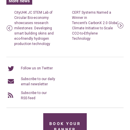
More news
CityUHK JC STEM Lab of
CERT Systems Named a
Circular Bio-economy
Winner in
showcases research
Tencent’s CarbonX 2.0 Global
milestones: Developing
Climate Initiative to Scale
smart building skins and
CO2-to-Ethylene
eco-friendly hydrogen
Technology
production technology
Follow us on Twitter
Subscribe to our daily
email newsletter
Subscribe to our
RSS feed
BOOK YOUR
BANNER