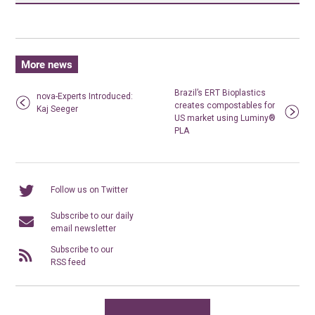
More news
Brazil’s ERT Bioplastics
nova-Experts Introduced:
creates compostables for
Kaj Seeger
US market using Luminy®
PLA
Follow us on Twitter
Subscribe to our daily
email newsletter
Subscribe to our
RSS feed