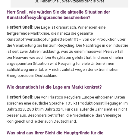
Dr. Herbert Snell, bvse-Vizepräsident © bvse
Herr Snell, wie würden Sie die aktuelle Situation der
Kunststoffrecyclingbranche beschreiben?
Herbert Snell:
Die Lage ist dramatisch. Wir erleben eine
tiefgreifende Marktkrise, die nahezu die gesamte
Kunststoffwertschöpfungskette betrifft – von der Produktion über
die Verarbeitung bis hin zum Recycling. Die Nachfrage in der Industrie
ist seit zwei Jahren rückläufig, was zu einem massiven Preisverfall
bei Neuware wie auch bei Rezyklaten geführt hat. In dieser ohnehin
angespannten Situation wird Recycling für viele Unternehmen
schlichtweg unrentabel – nicht zuletzt wegen der extrem hohen
Energiepreise in Deutschland.
Wie dramatisch ist die Lage am Markt konkret?
Herbert Snell:
Die von Plastics Recyclers Europe erhobenen Daten
sprechen eine deutliche Sprache: 135 kt Produktionsstilllegungen im
Jahr 2023, 280 kt im Jahr 2024. Für das laufende Jahr sieht es nicht
besser aus. Besonders betroffen: die Niederlande, das Vereinigte
Königreich und leider auch Deutschland.
Was sind aus Ihrer Sicht die Hauptgründe für die