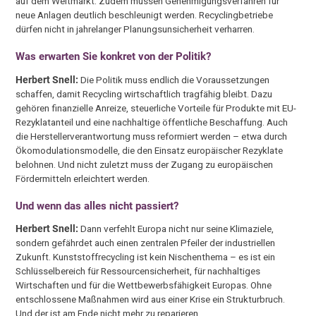
auf dem Weltmarkt. Zudem müssen Genehmigungsverfahren für
neue Anlagen deutlich beschleunigt werden. Recyclingbetriebe
dürfen nicht in jahrelanger Planungsunsicherheit verharren.
Was erwarten Sie konkret von der Politik?
Herbert Snell:
Die Politik muss endlich die Voraussetzungen
schaffen, damit Recycling wirtschaftlich tragfähig bleibt. Dazu
gehören finanzielle Anreize, steuerliche Vorteile für Produkte mit EU-
Rezyklatanteil und eine nachhaltige öffentliche Beschaffung. Auch
die Herstellerverantwortung muss reformiert werden – etwa durch
Ökomodulationsmodelle, die den Einsatz europäischer Rezyklate
belohnen. Und nicht zuletzt muss der Zugang zu europäischen
Fördermitteln erleichtert werden.
Und wenn das alles nicht passiert?
Herbert Snell:
Dann verfehlt Europa nicht nur seine Klimaziele,
sondern gefährdet auch einen zentralen Pfeiler der industriellen
Zukunft. Kunststoffrecycling ist kein Nischenthema – es ist ein
Schlüsselbereich für Ressourcensicherheit, für nachhaltiges
Wirtschaften und für die Wettbewerbsfähigkeit Europas. Ohne
entschlossene Maßnahmen wird aus einer Krise ein Strukturbruch.
Und der ist am Ende nicht mehr zu reparieren.