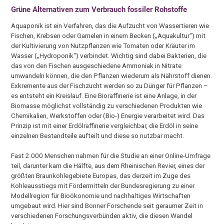
Grüne Alternativen zum Verbrauch fossiler Rohstoffe
Aquaponik ist ein Verfahren, das die Aufzucht von Wassertieren wie
Fischen, Krebsen oder Garnelen in einem Becken („Aquakultur“) mit
der Kultivierung von Nutzpflanzen wie Tomaten oder Kräuter im
Wasser („Hydroponik“) verbindet. Wichtig sind dabei Bakterien, die
das von den Fischen ausgeschiedene Ammoniak in Nitrate
umwandeln können, die den Pflanzen wiederum als Nährstoff dienen.
Exkremente aus der Fischzucht werden so zu Dünger für Pflanzen –
es entsteht ein Kreislauf. Eine Bioraffinerie ist eine Anlage, in der
Biomasse möglichst vollständig zu verschiedenen Produkten wie
Chemikalien, Werkstoffen oder (Bio-) Energie verarbeitet wird. Das
Prinzip ist mit einer Erdölraffinerie vergleichbar, die Erdöl in seine
einzelnen Bestandteile aufteilt und diese so nutzbar macht.
Fast 2.000 Menschen nahmen für die Studie an einer Online-Umfrage
teil, darunter kam die Hälfte, aus dem Rheinischen Revier, eines der
größten Braunkohlegebiete Europas, das derzeit im Zuge des
Kohleausstiegs mit Fördermitteln der Bundesregierung zu einer
Modellregion für Bioökonomie und nachhaltiges Wirtschaften
umgebaut wird. Hier sind Bonner Forschende seit geraumer Zeit in
verschiedenen Forschungsverbünden aktiv, die diesen Wandel