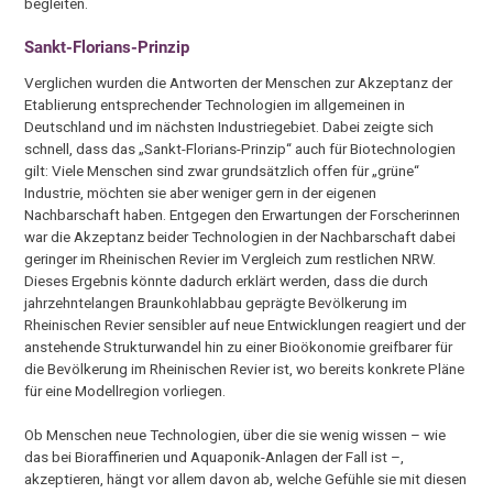
begleiten.
Sankt-Florians-Prinzip
Verglichen wurden die Antworten der Menschen zur Akzeptanz der
Etablierung entsprechender Technologien im allgemeinen in
Deutschland und im nächsten Industriegebiet. Dabei zeigte sich
schnell, dass das „Sankt-Florians-Prinzip“ auch für Biotechnologien
gilt: Viele Menschen sind zwar grundsätzlich offen für „grüne“
Industrie, möchten sie aber weniger gern in der eigenen
Nachbarschaft haben. Entgegen den Erwartungen der Forscherinnen
war die Akzeptanz beider Technologien in der Nachbarschaft dabei
geringer im Rheinischen Revier im Vergleich zum restlichen NRW.
Dieses Ergebnis könnte dadurch erklärt werden, dass die durch
jahrzehntelangen Braunkohlabbau geprägte Bevölkerung im
Rheinischen Revier sensibler auf neue Entwicklungen reagiert und der
anstehende Strukturwandel hin zu einer Bioökonomie greifbarer für
die Bevölkerung im Rheinischen Revier ist, wo bereits konkrete Pläne
für eine Modellregion vorliegen.
Ob Menschen neue Technologien, über die sie wenig wissen – wie
das bei Bioraffinerien und Aquaponik-Anlagen der Fall ist –,
akzeptieren, hängt vor allem davon ab, welche Gefühle sie mit diesen