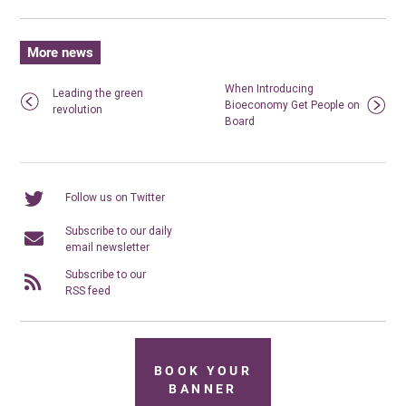
More news
When Introducing
Leading the green
Bioeconomy Get People on
revolution
Board
Follow us on Twitter
Subscribe to our daily
email newsletter
Subscribe to our
RSS feed
BOOK YOUR
BANNER