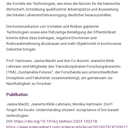
die Vorteile der Technologien, wie etwa der Nutzen für die heimische
Wirtschaft, Entstehung qualifizierter Arbeitsplätze und Ausweitung
der lokalen Lebensmittelversorgung deutlicher herauszustellen.
Die Kommunikation von Vorteilen und Risiken geplanter
Technologien sowie eine frühzeitige Beteiligung der Öffentlichkeit
könnte daher dazu beitragen, negative Emotionen und
Risikowahrnehmung abzubauen und mehr Objektivität in kontroverse
Debatten bringen.
Prof. Hartmann, Janine Macht und ihre Co-Autorin Jeanette Klink-
Lehmann sind Mitglieder des Transdisziplinären Forschungsbereichs
(TRA) „Sustainable Futures“, der Forschende aus unterschiedlichen
Disziplinen und Fakultäten zusammenbringt, um gemeinsam zur
Nachhaltigkeit zu forschen.
Publikation
Janine Macht, Jeanette Klink-Lehmann, Monika Hartmann: Don’t
forget the locals: Understanding citizens’ acceptance of bio-based
technologies.
DOI:
https://doi.org/10.1016/j.techsoc.2023.102318
https://www.sciencedirect.com/science/article/pii/S0160791X23001