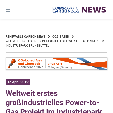
Skip
to
content
RENEWABLE CARBON NEWS
CO2-BASED
WELTWEIT ERSTES GROSSINDUSTRIELLES POWER-TO-GAS PROJEKT IM I
NDUSTRIEPARK BRUNSBÜTTEL
15 April 2019
Weltweit erstes
großindustrielles Power-to-
Gas Projekt im Industriepark