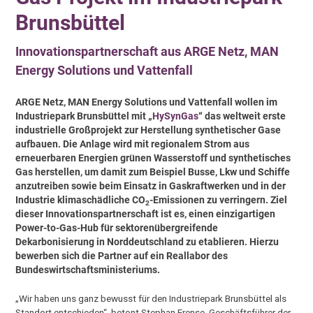
Brunsbüttel
Innovationspartnerschaft aus ARGE Netz, MAN
Energy Solutions und Vattenfall
ARGE Netz, MAN Energy Solutions und Vattenfall wollen im
Industriepark Brunsbüttel mit „
HySynGas
“ das weltweit erste
industrielle Großprojekt zur Herstellung synthetischer Gase
aufbauen. Die Anlage wird mit regionalem Strom aus
erneuerbaren Energien grünen Wasserstoff und synthetisches
Gas herstellen, um damit zum Beispiel Busse, Lkw und Schiffe
anzutreiben sowie beim Einsatz in Gaskraftwerken und in der
Industrie klimaschädliche CO
-Emissionen zu verringern. Ziel
2
dieser Innovationspartnerschaft ist es, einen einzigartigen
Power-to-Gas-Hub für sektorenübergreifende
Dekarbonisierung in Norddeutschland zu etablieren. Hierzu
bewerben sich die Partner auf ein Reallabor des
Bundeswirtschaftsministeriums.
„Wir haben uns ganz bewusst für den Industriepark Brunsbüttel als
Standort entschieden“, betont Stephan Frense, Geschäftsführer der