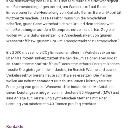
Koalitionsvertrag von CDU/CSU und SPD wurde die Notwendigkeit
von Rahmenbedingungen betont, um Wasserstoff auf Basis
Erneuerbarer für die Herstellung von Kraftstoffen im Bereich Mobilität
nutzbar zu machen. Das Reallabor muss nun die Möglichkeit
schaffen, grüne Gase wirtschaftlich vor Ort und deutschlandweit
ohne Belastungen auf dem Strompreis nutzen zu dürfen. Zugleich
wollen wir uns dafür einsetzen, die Anrechenbarkeit von grünem
Wasserstoff bzw. grünem SNG im Transportsektor zu ermöglichen.“
Bis 2030 müssen die CO
-Emissionen allein im Verkehrssektor um
2
über 40 Prozent sinken; zurzeit steigen die Emissionen aber sogar
an. Synthetische Kraftstoffe auf Basis erneuerbarer Energien können
fossile Energieträger in der Industrie, im Bereich Wärme und auch im
Verkehrssektor bereits heute schrittweise ersetzen. Die Partner
wollen am Industriestandort Brunsbüttel einen Elektrolyseur zur
Erzeugung von grünem Wasserstoff in industriellem Maßstab mit
einem Leistungsvermögen von mindestens 50 Megawatt (MW) und
eine Anlage zur Herstellung synthetischen Methans mit einer
Leistung von mindestens 40 Tonnen pro Tag errichten.
Kontakte