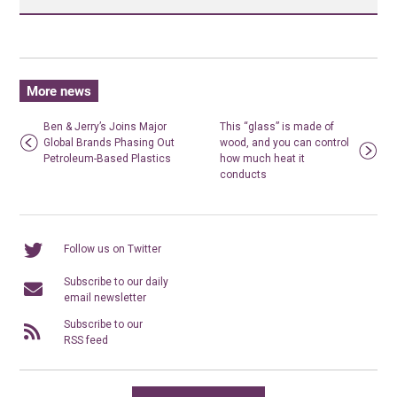
More news
Ben & Jerry’s Joins Major
This “glass” is made of
Global Brands Phasing Out
wood, and you can control
Petroleum-Based Plastics
how much heat it
conducts
Follow us on Twitter
Subscribe to our daily
email newsletter
Subscribe to our
RSS feed