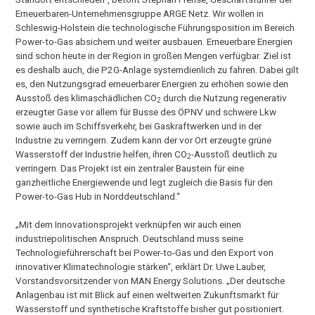
Erneuerbaren-Unternehmensgruppe ARGE Netz. Wir wollen in
Schleswig-Holstein die technologische Führungsposition im Bereich
Power-to-Gas absichern und weiter ausbauen. Erneuerbare Energien
sind schon heute in der Region in großen Mengen verfügbar. Ziel ist
es deshalb auch, die P2G-Anlage systemdienlich zu fahren. Dabei gilt
es, den Nutzungsgrad erneuerbarer Energien zu erhöhen sowie den
Ausstoß des klimaschädlichen CO
durch die Nutzung regenerativ
2
erzeugter Gase vor allem für Busse des ÖPNV und schwere Lkw
sowie auch im Schiffsverkehr, bei Gaskraftwerken und in der
Industrie zu verringern. Zudem kann der vor Ort erzeugte grüne
Wasserstoff der Industrie helfen, ihren CO
-Ausstoß deutlich zu
2
verringern. Das Projekt ist ein zentraler Baustein für eine
ganzheitliche Energiewende und legt zugleich die Basis für den
Power-to-Gas Hub in Norddeutschland.“
„Mit dem Innovationsprojekt verknüpfen wir auch einen
industriepolitischen Anspruch. Deutschland muss seine
Technologieführerschaft bei Power-to-Gas und den Export von
innovativer Klimatechnologie stärken“, erklärt Dr. Uwe Lauber,
Vorstandsvorsitzender von MAN Energy Solutions. „Der deutsche
Anlagenbau ist mit Blick auf einen weltweiten Zukunftsmarkt für
Wasserstoff und synthetische Kraftstoffe bisher gut positioniert.