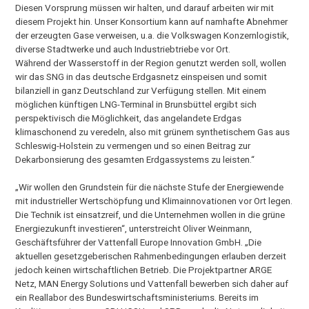
Diesen Vorsprung müssen wir halten, und darauf arbeiten wir mit
diesem Projekt hin. Unser Konsortium kann auf namhafte Abnehmer
der erzeugten Gase verweisen, u.a. die Volkswagen Konzernlogistik,
diverse Stadtwerke und auch Industriebtriebe vor Ort.
Während der Wasserstoff in der Region genutzt werden soll, wollen
wir das SNG in das deutsche Erdgasnetz einspeisen und somit
bilanziell in ganz Deutschland zur Verfügung stellen. Mit einem
möglichen künftigen LNG-Terminal in Brunsbüttel ergibt sich
perspektivisch die Möglichkeit, das angelandete Erdgas
klimaschonend zu veredeln, also mit grünem synthetischem Gas aus
Schleswig-Holstein zu vermengen und so einen Beitrag zur
Dekarbonsierung des gesamten Erdgassystems zu leisten.“
„Wir wollen den Grundstein für die nächste Stufe der Energiewende
mit industrieller Wertschöpfung und Klimainnovationen vor Ort legen.
Die Technik ist einsatzreif, und die Unternehmen wollen in die grüne
Energiezukunft investieren“, unterstreicht Oliver Weinmann,
Geschäftsführer der Vattenfall Europe Innovation GmbH. „Die
aktuellen gesetzgeberischen Rahmenbedingungen erlauben derzeit
jedoch keinen wirtschaftlichen Betrieb. Die Projektpartner ARGE
Netz, MAN Energy Solutions und Vattenfall bewerben sich daher auf
ein Reallabor des Bundeswirtschaftsministeriums. Bereits im