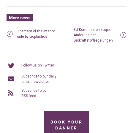
More news
EU-Kommission stoppt
30 percent of the interior
Änderung der
made by bioplastics
Biokraftstoffregelungen
Follow us on Twitter
Subscribe to our daily
email newsletter
Subscribe to our
RSS feed
BOOK YOUR
BANNER