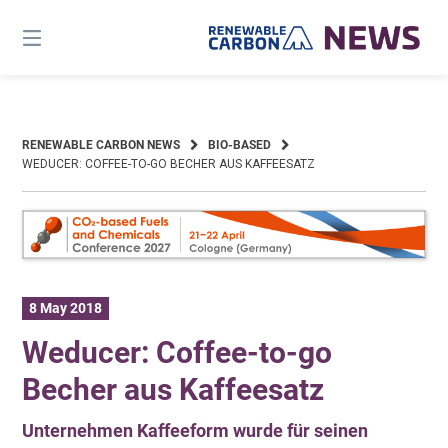
Skip
to
content
RENEWABLE CARBON NEWS
BIO-BASED
WEDUCER: COFFEE-TO-GO BECHER AUS KAFFEESATZ
8 May 2018
Weducer: Coffee-to-go
Becher aus Kaffeesatz
Unternehmen Kaffeeform wurde für seinen