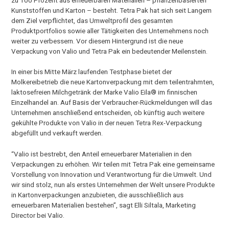
zu 100 Prozent aus erneuerbaren Materialien – pflanzenbasierten
Kunststoffen und Karton – besteht. Tetra Pak hat sich seit Langem
dem Ziel verpflichtet, das Umweltprofil des gesamten
Produktportfolios sowie aller Tätigkeiten des Unternehmens noch
weiter zu verbessern. Vor diesem Hintergrund ist die neue
Verpackung von Valio und Tetra Pak ein bedeutender Meilenstein.
In einer bis Mitte März laufenden Testphase bietet der
Molkereibetrieb die neue Kartonverpackung mit dem teilentrahmten,
laktosefreien Milchgetränk der Marke Valio Eila® im finnischen
Einzelhandel an. Auf Basis der Verbraucher-Rückmeldungen will das
Unternehmen anschließend entscheiden, ob künftig auch weitere
gekühlte Produkte von Valio in der neuen Tetra Rex-Verpackung
abgefüllt und verkauft werden.
“Valio ist bestrebt, den Anteil erneuerbarer Materialien in den
Verpackungen zu erhöhen. Wir teilen mit Tetra Pak eine gemeinsame
Vorstellung von Innovation und Verantwortung für die Umwelt. Und
wir sind stolz, nun als erstes Unternehmen der Welt unsere Produkte
in Kartonverpackungen anzubieten, die ausschließlich aus
erneuerbaren Materialien bestehen”, sagt Elli Siltala, Marketing
Director bei Valio.