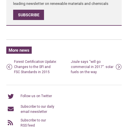
leading newsletter on renewable materials and chemicals
SUBSCRIBE
More news
Forest Certification Update:
Joule says “will go
Changes to the SFI and
commercial in 2017″: solar
FSC Standards in 2015
fuels on the way
Follow us on Twitter
Subscribe to our daily
email newsletter
Subscribe to our
RSS feed