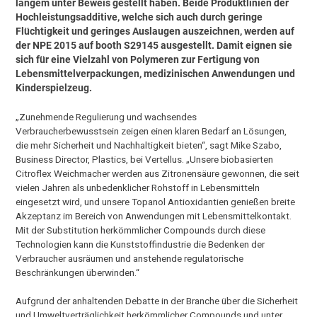
langem unter Beweis gestellt haben. Beide Produktlinien der
Hochleistungsadditive, welche sich auch durch geringe
Flüchtigkeit und geringes Auslaugen auszeichnen, werden auf
der NPE 2015 auf booth S29145 ausgestellt. Damit eignen sie
sich für eine Vielzahl von Polymeren zur Fertigung von
Lebensmittelverpackungen, medizinischen Anwendungen und
Kinderspielzeug.
„Zunehmende Regulierung und wachsendes
Verbraucherbewusstsein zeigen einen klaren Bedarf an Lösungen,
die mehr Sicherheit und Nachhaltigkeit bieten“, sagt Mike Szabo,
Business Director, Plastics, bei Vertellus. „Unsere biobasierten
Citroflex Weichmacher werden aus Zitronensäure gewonnen, die seit
vielen Jahren als unbedenklicher Rohstoff in Lebensmitteln
eingesetzt wird, und unsere Topanol Antioxidantien genießen breite
Akzeptanz im Bereich von Anwendungen mit Lebensmittelkontakt.
Mit der Substitution herkömmlicher Compounds durch diese
Technologien kann die Kunststoffindustrie die Bedenken der
Verbraucher ausräumen und anstehende regulatorische
Beschränkungen überwinden.“
Aufgrund der anhaltenden Debatte in der Branche über die Sicherheit
und Umweltverträglichkeit herkömmlicher Compounds und unter