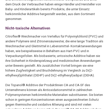
dem Druck der Verbraucher haben einige Händler und Hersteller von
Baby- und Kinderartikeln bereits Produkte, die unter Einsatz
herkömmlicher Additive hergestellt werden, aus dem Sortiment
genommen.
Nicht-toxische Alternativen
Citroflex® Weichmacher von Vertellus für Polyvinylchlorid (PVC) und
andere Polymere sind Zitronensäureester, die eine lange Tradition als
Weichmacher und Gleitmittel in Lebensmittel- Kontaktanwendungen
haben, wie beispielsweise in Behältern aus Hart-PVC und in
Verpackungsfolien. Als biobasierte, untoxische Additive haben sie
ihre Sicherheit in Kinderspielzeug und medizinischen Anwendungen
unter Beweis gestellt. Als zusätzlichen Vorteil bringen sie eine
höhere Zugfestigkeit und Bruchdehnung im Vergleich zu Di(2-
ethylhexyl)phthalat (DEHP) und Di(2-ethylhexyl)adipat (DEHA).
Die Topanol® Additive der Produktlinien CA und CA-SF des
Unternehmens können als Antioxidationsmittel in zahlreichen
Polymersystemen herkömmliche Materialien substituieren. Sie bieten
schon in geringen Konzentrationen einen ausgezeichneten Schutz
gegen thermische und oxidative Alterung und sind mit vielen