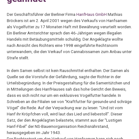
Der Geschäftsführer der Berliner Firma
HanfHaus GmbH
Mathias
Bröckers ist am 2. April 2001 wegen des Verkaufs von Hanfsamen
als Vogelfutter zu 17 Monaten Haft mit Bewährung verurteilt worden.
Ein Berliner Amtsrichter sprach den 46-Jährigen wegen illegalen
Handels mit Betäubungsmitteln schuldig. Der Angeklagte wollte
nach Ansicht des Richters eine 1998 eingeführte Rechtsnorm
unterwandern, die den Verkauf von Cannabissamen zum Anbau unter
Strafe stellt.
In dem Samen selbst ist kein Rauschmittel enthalten. Der Samen als
Quelle sei die Vorstufe der Gefährdung, sagte der Richter in der
Urteilsbegründung. In der Preisgestaltung für die Samentütchen und
in Mitteilungen des HanfHauses sah das hohe Gericht den Beweis,
dass es sich nicht nur um ein exklusives Vogelfutter handele. In
Schreiben an die Filialen sei von “Kraftfutter für gesunde und schräge
Vögel” die Rede. Auf der Verpackung war zu lesen: “Und ist vom
Hanf ihr Kröpfchen voll, wird laut das Lied und liebestoll”. Dieser
Satz, der den Angeklagten belastete, stammt aus der “Lustigen
Hanf-Fibel” der NS-Bauernorganisation Reichsnährstand,
herausgegeben im Jahr 1943.
Der Rechtsstreit um den Verkauf von Hanfsamen kann sich noch