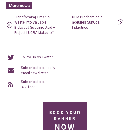
More news
Transforming Organic
UPM Biochemicals
Waste into Valuable
acquires SunCoal
Biobased Succinic Acid –
Industries
Project LUCRA kicked off
Follow us on Twitter
Subscribe to our daily
email newsletter
Subscribe to our
RSS feed
BOOK YOUR
BANNER
NOW