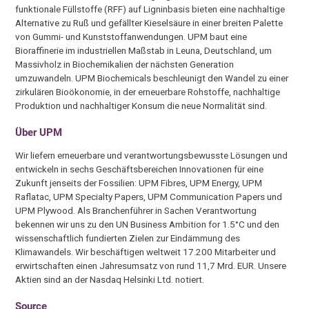
funktionale Füllstoffe (RFF) auf Ligninbasis bieten eine nachhaltige
Alternative zu Ruß und gefällter Kieselsäure in einer breiten Palette
von Gummi- und Kunststoffanwendungen. UPM baut eine
Bioraffinerie im industriellen Maßstab in Leuna, Deutschland, um
Massivholz in Biochemikalien der nächsten Generation
umzuwandeln. UPM Biochemicals beschleunigt den Wandel zu einer
zirkulären Bioökonomie, in der erneuerbare Rohstoffe, nachhaltige
Produktion und nachhaltiger Konsum die neue Normalität sind.
Über
UPM
Wir liefern erneuerbare und verantwortungsbewusste Lösungen und
entwickeln in sechs Geschäftsbereichen Innovationen für eine
Zukunft jenseits der Fossilien: UPM Fibres, UPM Energy, UPM
Raflatac, UPM Specialty Papers, UPM Communication Papers und
UPM Plywood. Als Branchenführer in Sachen Verantwortung
bekennen wir uns zu den UN Business Ambition for 1.5°C und den
wissenschaftlich fundierten Zielen zur Eindämmung des
Klimawandels. Wir beschäftigen weltweit 17.200 Mitarbeiter und
erwirtschaften einen Jahresumsatz von rund 11,7 Mrd. EUR. Unsere
Aktien sind an der Nasdaq Helsinki Ltd. notiert.
Source