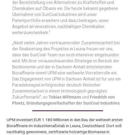
der Bereitstellung von Alternativen zu Kraftstoffen und
Chemikalien auf Ölbasis ein. Die heute bekannt gegebene
Übernahme von SunCoal Industries wird unser
Patentportfolio erweitern und dazu beitragen, unser
Angebot an innovativen, nachhaltigen Chemikalien
weiterzuentwickeln.“
„Nach vielen Jahren vertrauensvoller Zusammenarbeit bei
der Realisierung des Projektes in Leuna freuen wir uns,
dass das SunCoal-Team nun noch intensiver eingebunden
wird. Mit ihrer vorausschauenden Strategie im Bereich der
Bioökonomie und der in Sachsen-Anhalt entstehenden
Bioraffinerie nimmt UPM eine weltweite Vorreiterrolle ein.
Das Engagement von UPM in Sachsen-Anhalt ist für uns ein
Paradebeispiel erfolgreicher deutsch-finnischer
Zusammenarbeit in einem technologisch geprägten
Zukunftsmarkt“, so
Tobias Wittmann
und
Friedrich von
Ploetz, Gründungsgesellschafter der SunCoal Industries
.
UPM investiert EUR 1.180 Millionen in den Bau der weltweit ersten
Bioraffinerie im Industriemaßstab in Leuna, Deutschland. Dort soll
nachhaltig gewonnene, zertifizierte holzartige Biomasse in